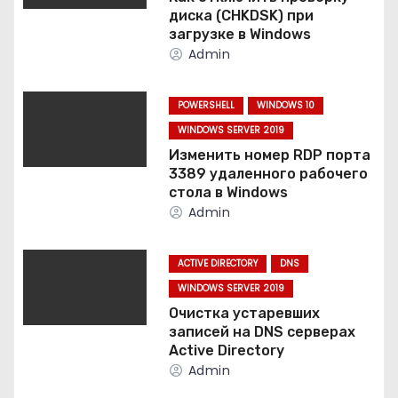
диска (CHKDSK) при
я
загрузке в Windows
Admin
п
о
POWERSHELL
WINDOWS 10
WINDOWS SERVER 2019
з
Изменить номер RDP порта
а
3389 удаленного рабочего
стола в Windows
п
Admin
и
ACTIVE DIRECTORY
DNS
с
WINDOWS SERVER 2019
Очистка устаревших
я
записей на DNS серверах
Active Directory
м
Admin