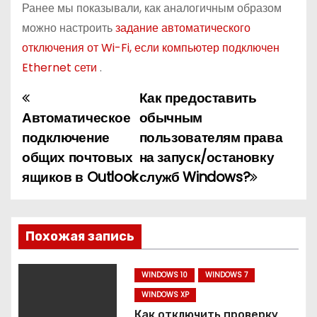
Ранее мы показывали, как аналогичным образом
можно настроить
задание автоматического
отключения от Wi-Fi, если компьютер подключен
Ethernet сети
.
Как предоставить
Н
Автоматическое
обычным
а
подключение
пользователям права
общих почтовых
на запуск/остановку
в
ящиков в Outlook
служб Windows?
и
г
Похожая запись
а
ц
WINDOWS 10
WINDOWS 7
WINDOWS XP
и
Как отключить проверку