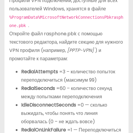
Профили VPN подключений, доступные для всех
пользователей Windows, хранятся в файле
%ProgramData%MicrosoftNetworkConnectionsPbkrasph
.
one.pbk
Откройте файл rasphone.pbk с помощью
текстового редактора, найдите секцию для нужного
VPN профиля (например,
[PPTP-VPN]
) и
промотайте к параметрам:
RedialAttempts
=3 – количество попыток
переподключиться (максимум 99)
RedialSeconds
=60 – количество секунд
между попытками переподключения
IdleDisconnectSeconds
=0 — сколько
выжидать, чтобы понять что линия
оборвалась (0 – не ждать вовсе)
RedialOnLinkFailure
=1 — Переподключиться