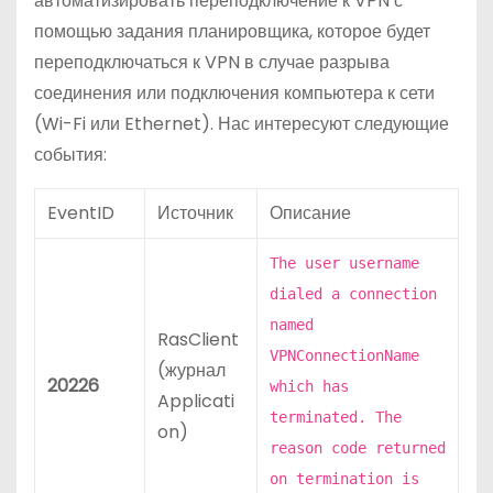
автоматизировать переподключение к VPN с
помощью задания планировщика, которое будет
переподключаться к VPN в случае разрыва
соединения или подключения компьютера к сети
(Wi-Fi или Ethernet). Нас интересуют следующие
события:
EventID
Источник
Описание
The user username
dialed a connection
named
RasClient
VPNConnectionName
(журнал
20226
which has
Applicati
terminated. The
on)
reason code returned
on termination is