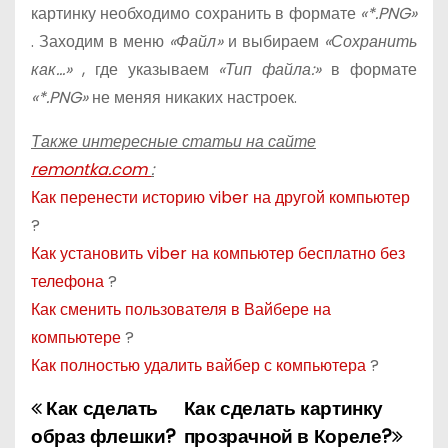
картинку необходимо сохранить в формате
«*.PNG»
. Заходим в меню
«Файл»
и выбираем
«Сохранить
как…»
, где указываем
«Тип файла:»
в формате
«*.PNG»
не меняя никаких настроек.
Также интересные статьи на сайте
remontka.com
:
Как перенести историю viber на другой компьютер
?
Как установить viber на компьютер бесплатно без
телефона
?
Как сменить пользователя в Вайбере на
компьютере
?
Как полностью удалить вайбер с компьютера
?
Как сделать
Как сделать картинку
Н
образ флешки?
прозрачной в Кореле?