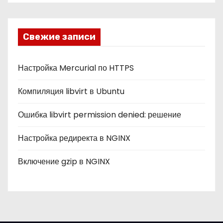
б
р
и
Свежие записи
к
и
Настройка Mercurial по HTTPS
Компиляция libvirt в Ubuntu
Ошибка libvirt permission denied: решение
Настройка редиректа в NGINX
Включение gzip в NGINX