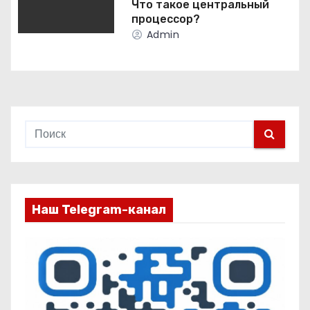
Что такое центральный
а
процессор?
Admin
п
и
с
я
м
Наш Telegram-канал