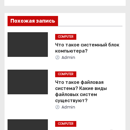
а
в
Похожая запись
и
г
COMPUTER
Что такое системный блок
а
компьютера?
Admin
ц
и
COMPUTER
Что такое файловая
я
система? Какие виды
файловых систем
п
существуют?
Admin
о
з
COMPUTER