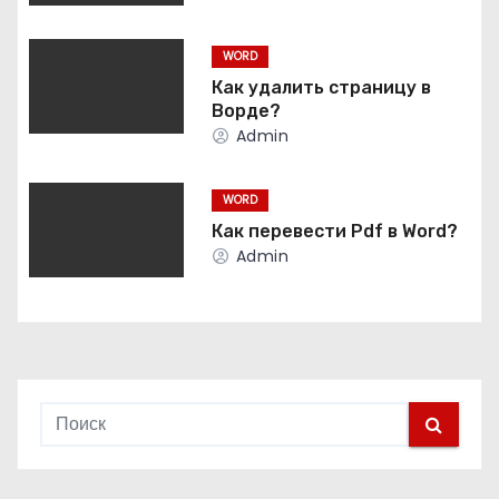
ц
WORD
и
Как удалить страницу в
Ворде?
я
Admin
п
WORD
о
Как перевести Pdf в Word?
з
Admin
а
п
и
с