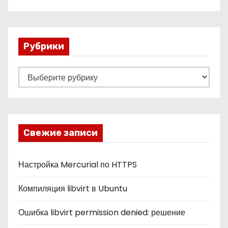
Рубрики
Р
у
б
р
и
Свежие записи
к
и
Настройка Mercurial по HTTPS
Компиляция libvirt в Ubuntu
Ошибка libvirt permission denied: решение