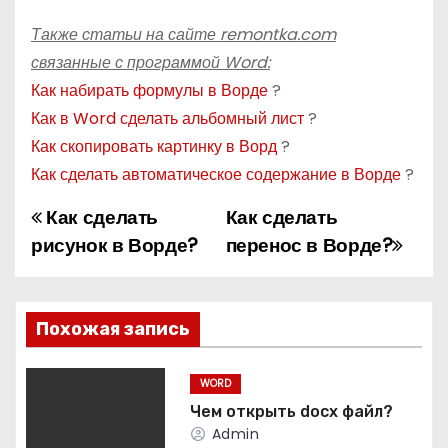
Также статьи на сайте remontka.com
связанные с программой Word:
Как набирать формулы в Ворде
?
Как в Word сделать альбомный лист
?
Как скопировать картинку в Ворд
?
Как сделать автоматическое содержание в Ворде
?
Как сделать
Как сделать
Н
рисунок в Ворде?
перенос в Ворде?
а
в
Похожая запись
и
г
WORD
Чем открыть docx файл?
а
Admin