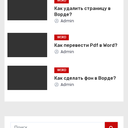
WORD
г
Как удалить страницу в
Ворде?
а
Admin
ц
WORD
и
Как перевести Pdf в Word?
Admin
я
п
WORD
Как сделать фон в Ворде?
о
Admin
з
а
п