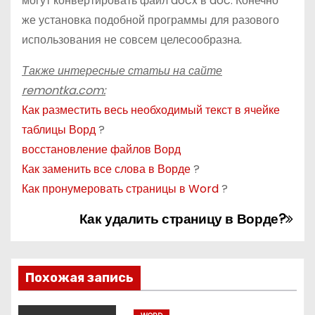
могут конвертировать файл docx в doc. Конечно
же установка подобной программы для разового
использования не совсем целесообразна.
Также интересные статьи на сайте
remontka.com:
Как разместить весь необходимый текст в ячейке
таблицы Ворд
?
восстановление файлов Ворд
Как заменить все слова в Ворде
?
Как пронумеровать страницы в Word
?
Как удалить страницу в Ворде?
Н
а
в
Похожая запись
и