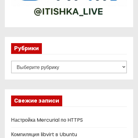
Рубрики
Р
у
б
р
и
Свежие записи
к
и
Настройка Mercurial по HTTPS
Компиляция libvirt в Ubuntu