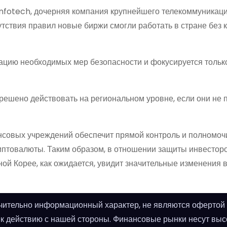
 Infotech, дочерняя компания крупнейшего телекоммуникац
утствия правил новые биржи смогли работать в стране без 
ацию необходимых мер безопасности и фокусируется тольк
решено действовать на региональном уровне, если они не 
нсовых учреждений обеспечит прямой контроль и полномоч
иптовалюты. Таким образом, в отношении защиты инвестор
ой Корее, как ожидается, увидит значительные изменения 
ительно информационный характер, не являются офертой 
 к действию с нашей стороны. Финансовые рынки несут выс