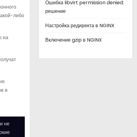
Ошибка libvirt permission denied:
ионного
решение
какой-либо
Настройка редиректа в NGINX
о на
Включение gzip в NGINX
получат
ия
ов в
в
и не
окие