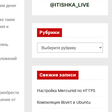
ием денег
же такие
ния и
Рубрики
влечь
Р
у
иложений
б
р
и
Свежие записи
к
и
Настройка Mercurial по HTTPS
приобрести
шение от
Компиляция libvirt в Ubuntu