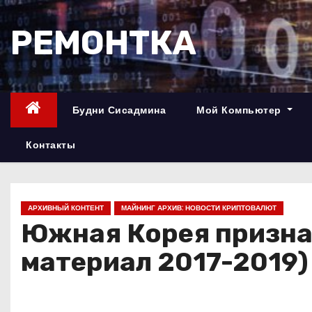
П
е
РЕМОНТКА
р
е
й
т
Будни Сисадмина
Мой Компьютер
и
к
Контакты
с
о
д
АРХИВНЫЙ КОНТЕНТ
МАЙНИНГ АРХИВ: НОВОСТИ КРИПТОВАЛЮТ
е
Южная Корея призна
р
материал 2017-2019)
ж
и
м