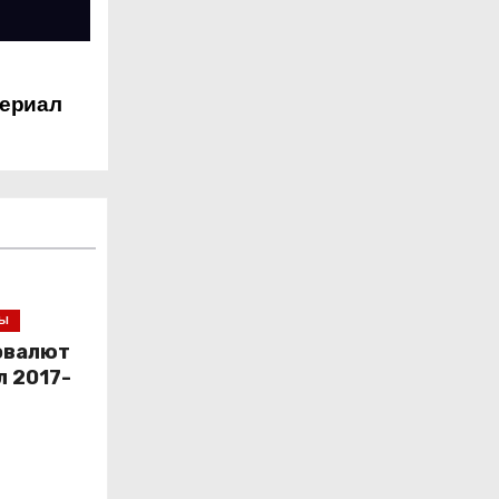
териал
СЫ
овалют
л 2017-