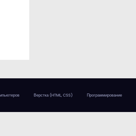
омпьютеров
Верстка (HTML, CSS)
Программирование