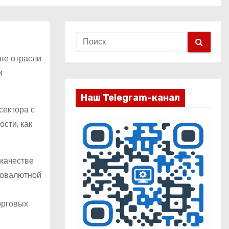
ве отрасли
и
Наш Telegram-канал
сектора с
сти, как
 качестве
товалютной
орговых