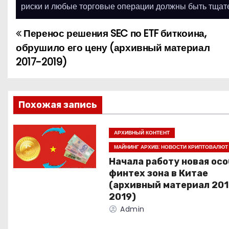
риски и любые торговые операции должны быть тщат
Перенос решения SEC по ETF биткоина,
Н
обрушило его цену (архивный материал
а
2017-2019)
в
и
Похожая запись
г
АРХИВНЫЙ КОНТЕНТ
а
МАЙНИНГ АРХИВ: НОВОСТИ КРИПТОВАЛЮТ
Начала работу новая осо
ц
финтех зона в Китае
и
(архивный материал 201
2019)
я
Admin