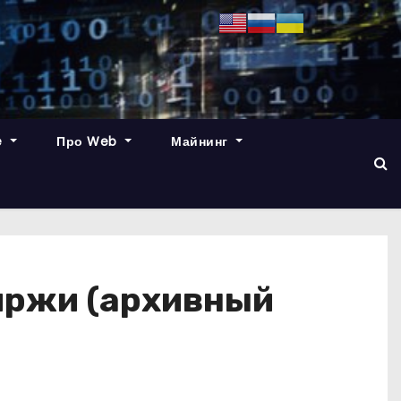
e
Про Web
Майнинг
иржи (архивный