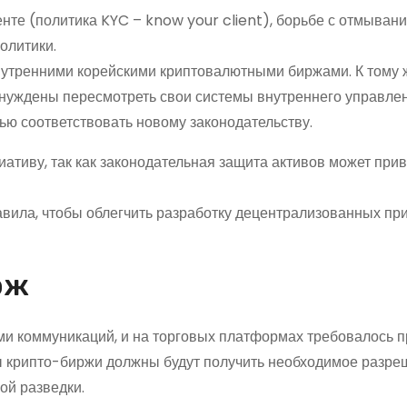
нте (политика KYC – know your client), борьбе с отмыван
олитики.
внутренними корейскими криптовалютными биржами. К тому 
вынуждены пересмотреть свои системы внутреннего управле
ью соответствовать новому законодательству.
ативу, так как законодательная защита активов может при
вила, чтобы облегчить разработку децентрализованных пр
рж
и коммуникаций, и на торговых платформах требовалось 
ы крипто-биржи должны будут получить необходимое разре
ой разведки.