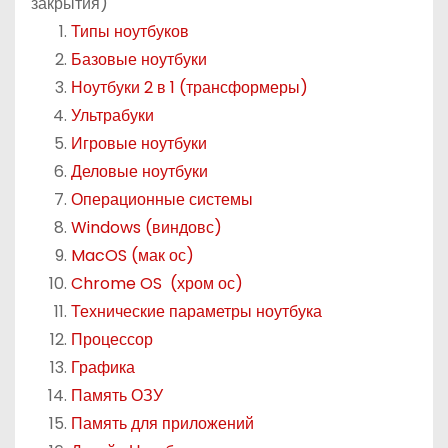
закрытия)
о
Типы ноутбуков
м
Базовые ноутбуки
у
Ноутбуки 2 в 1 (трансформеры)
Ультрабуки
Игровые ноутбуки
Деловые ноутбуки
Операционные системы
Windows (виндовс)
MacOS (мак ос)
Chrome OS (хром ос)
Технические параметры ноутбука
Процессор
Графика
Память ОЗУ
Память для приложений