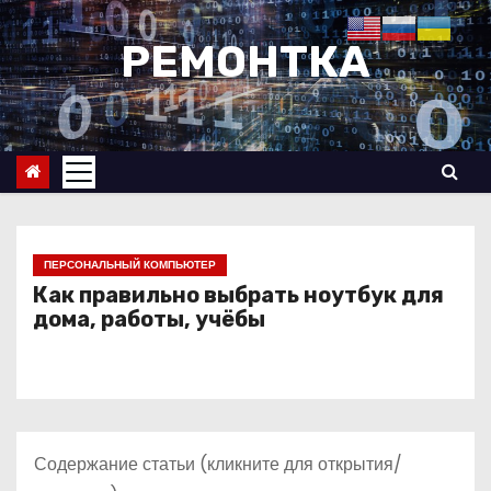
П
е
РЕМОНТКА
р
е
й
т
и
к
с
ПЕРСОНАЛЬНЫЙ КОМПЬЮТЕР
о
Как правильно выбрать ноутбук для
дома, работы, учёбы
д
е
р
ж
и
Содержание статьи (кликните для открытия/
м