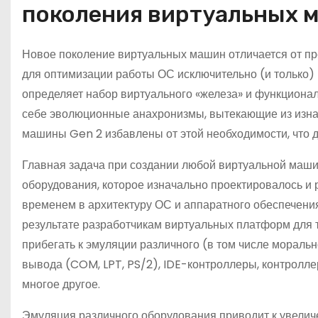
поколения виртуальных 
Новое поколение виртуальных машин отличается от п
для оптимизации работы ОС исключительно (и только
определяет набор виртуального «железа» и функциона
себе эволюционные анахронизмы, вытекающие из изна
машины Gen 2 избавлены от этой необходимости, что 
Главная задача при создании любой виртуальной маш
оборудования, которое изначально проектировалось и 
временем в архитектуру ОС и аппаратного обеспечени
результате разработчикам виртуальных платформ для т
прибегать к эмуляции различного (в том числе мораль
вывода (COM, LPT, PS/2), IDE-контроллеры, контролл
многое другое.
Эмуляция различного оборудования приводит к увели