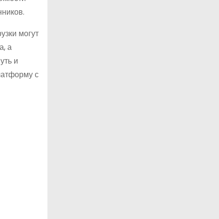
нников.
узки могут
, а
уть и
латформу с