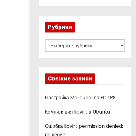
Рубрики
Р
у
б
р
и
Свежие записи
к
и
Настройка Mercurial по HTTPS
Компиляция libvirt в Ubuntu
Ошибка libvirt permission denied:
решение