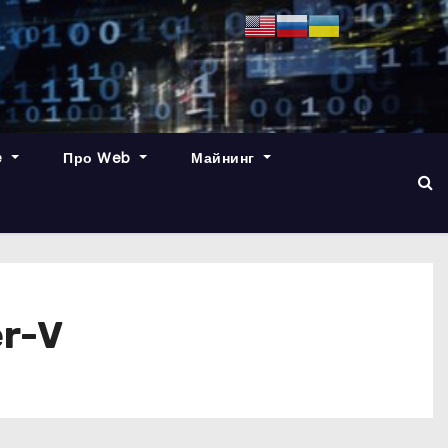
e
Про Web
Майнинг
r-V