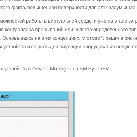
 этого факта, повышенной поверхности для атак злоумышле
ожностей работы в виртуальной среде, и уже на этапе загр
ия контроллера прерываний или чипсета определенного типа
 Основываясь на этих концепциях, Microsoft решила рискн
х устройств и создать для эмуляции оборудования новую п
ых устройств в Device Manager на ВМ Hyper-V: