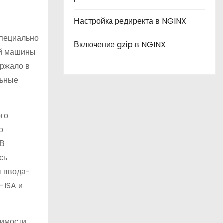
Настройка редиректа в NGINX
специально
Включение gzip в NGINX
ой машины
ержало в
льные
ого
о
 В
сь
ы ввода-
-ISA и
димости