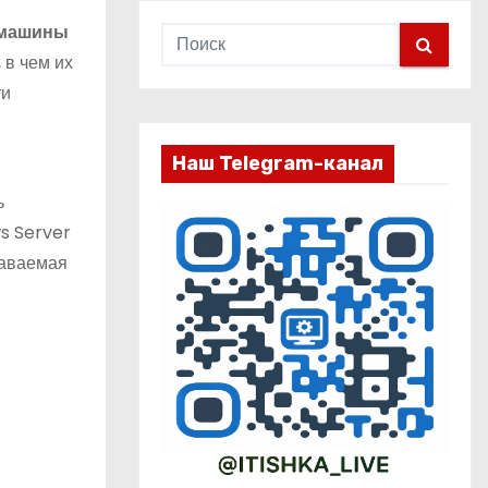
 машины
 в чем их
ти
Наш Telegram-канал
ь
s Server
даваемая