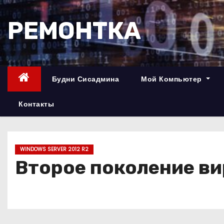
П
е
РЕМОНТКА
р
е
й
т
Будни Сисадмина
Мой Компьютер
и
к
Контакты
с
о
д
WINDOWS SERVER 2012 R2
е
Второе поколение в
р
ж
и
м