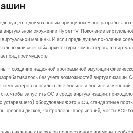
машин
редыдущего одним главным принципом – оно разработано 
) в виртуальном окружении Hyper-V. Поколение виртуальн
л виртуальной машины. И если предыдущее поколение сод
чально «физической» архитектуры компьютеров, то виртуа
дает ряд преимуществ.
ины – создание надежной программной эмуляции физическ
разрабатывалось без учета возможностей виртуализации. С
я компьютеров вносилось все больше и больше изменений.
ого, чтобы запустить ОС в среде виртуализации, приходило
но устаревшего) оборудования: это BIOS, стандартные порт
еры флоппи дисков, контроллеры прерываний, мосты PCI-to
чению накладных расходов процессорного времени, необхо