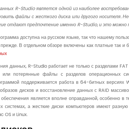
анных R-Studio является одной из наиболее востребова
новить файлы с жесткого диска или другого носителя. Н
гие отдают предпочтение именно R-Studio, и это можно 
ограмма доступна на русском языке, так что нашему польз
 прежде. В отдельном обзоре включены как платные так и 
ных
ния данных, R-Studio работает не только с разделами FAT
е или потерянные файлы с разделов операционных сис
ограммой поддерживается работа в 64-битных версиях 
 образов дисков и восстановление данных с RAID массиво
 обеспечения является вполне оправданной, особенно в те
ых системах, а жесткие диски компьютеров имеют разну
c OS и Linux.