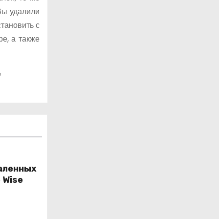
Вы удалили
тановить с
е, а также
е
аленных
 Wise