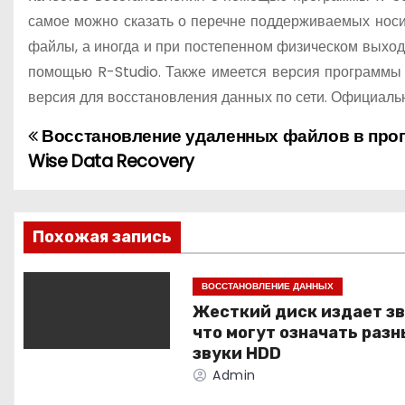
самое можно сказать о перечне поддерживаемых носи
файлы, а иногда и при постепенном физическом выходе
помощью R-Studio. Также имеется версия программы 
версия для восстановления данных по сети. Официал
Восстановление удаленных файлов в про
Н
Wise Data Recovery
а
в
Похожая запись
и
г
ВОССТАНОВЛЕНИЕ ДАННЫХ
Жесткий диск издает зв
а
что могут означать раз
звуки HDD
ц
Admin