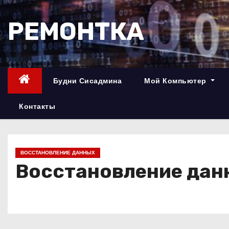
П
е
РЕМОНТКА
р
е
й
т
Будни Сисадмина
Мой Компьютер
и
к
Контакты
с
о
д
ВОССТАНОВЛЕНИЕ ДАННЫХ
е
Восстановление данн
р
ж
и
м