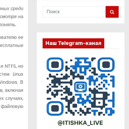
нных среди
есмотря на
понять.
ователю ее
Наш Telegram-канал
бесплатные
 и NTFS, но
тем Linux
Windows. В
в, включая
х случаях,
ю файловую