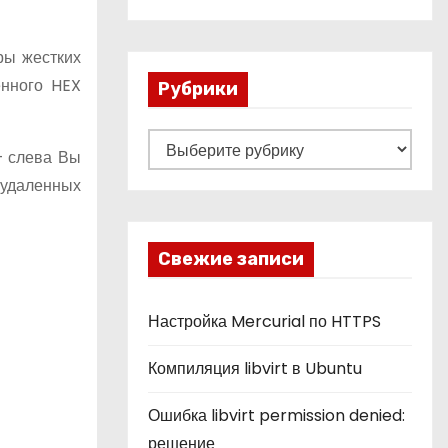
ры жестких
енного HEX
Рубрики
Р
— слева Вы
у
 удаленных
б
р
и
Свежие записи
к
и
Настройка Mercurial по HTTPS
Компиляция libvirt в Ubuntu
Ошибка libvirt permission denied:
решение