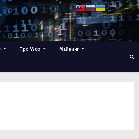
e
Про Web
Майнинг