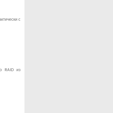
актически с
о RAID из