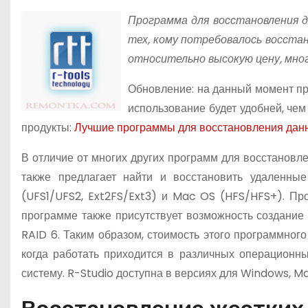
о
Программа для восстановления д
м
тех, кому потребовалось восста
у
относительно высокую цену, мно
Обновление: на данный момент пр
использование будет удобней, чем
продукты:
Лучшие программы для восстановления дан
В отличие от многих других программ для восстановле
также предлагает найти и восстановить удаленны
(UFS1/UFS2, Ext2FS/Ext3) и Mac OS (HFS/HFS+). Пр
программе также присутствует возможность создание
RAID 6. Таким образом, стоимость этого программного
когда работать приходится в различных операционн
систему. R-Studio доступна в версиях для Windows, Ma