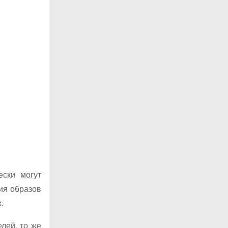
ески могут
ия образов
.
лей, то же