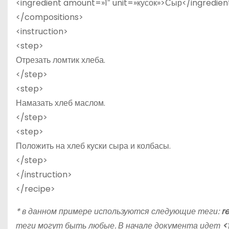
<ingredient amount=»1″ unit=»кусок»>Сыр</ingredien
</compositions>
<instruction>
<step>
Отрезать ломтик хлеба.
</step>
<step>
Намазать хлеб маслом.
</step>
<step>
Положить на хлеб куски сыра и колбасы.
</step>
</instruction>
</recipe>
* в данном примере используются следующие теги:
r
теги могут быть любые. В начале документа идет
<