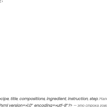
t>
ecipe
,
title
,
compositions
,
ingredient
,
instruction
,
step
. На
?xml version=»1.0″ encoding=»utf-8″?>
— это строка гов