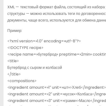
о
XML
—
текстовый формат файла, состоящий из набора у
м
структуры — можно использовать теги по договоренно
у
документы, чаще всего, используются для обмена дан
Пример:
<?xml version=»1.0″ encoding=»utf-8″?>
<!DOCTYPE recipe>
<recipe name=»бутерброд» preptime=»2min» cookt
<title>
Бутерброд с сыром и колбасой
</title>
<compositions>
<ingredient amount=»1″ unit=»шт»>Хлеб</ingredient>
<ingredient amount=»2″ unit=»кусок»>Колбаса</ingre
<ingredient amount=»3″ unit=»грамм»>Масло</ingred