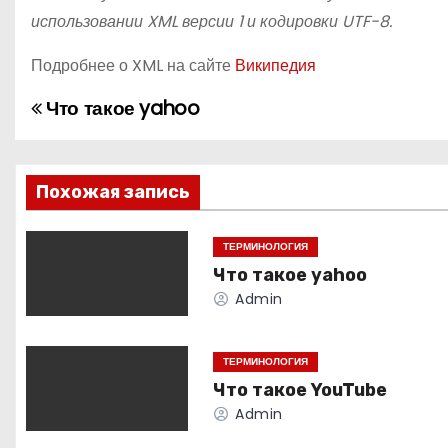
использовании XML версии 1 и кодировки UTF-8.
Подробнее о XML на сайте
Википедия
Что такое yahoo
Н
а
в
Похожая запись
и
ТЕРМИНОЛОГИЯ
Что такое yahoo
г
Admin
а
ц
ТЕРМИНОЛОГИЯ
Что такое YouTube
и
Admin