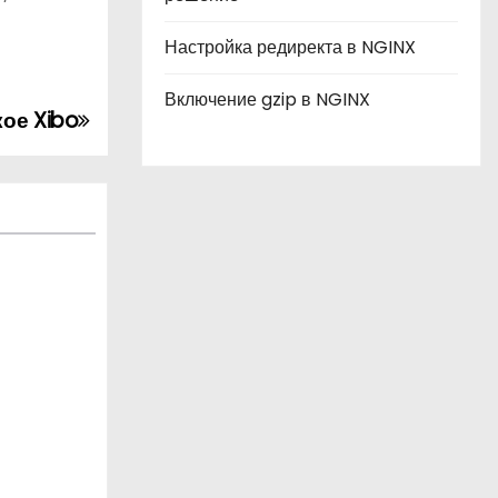
Настройка редиректа в NGINX
Включение gzip в NGINX
кое Xibo