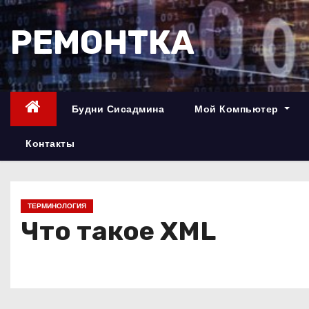
П
е
РЕМОНТКА
р
е
й
т
Будни Сисадмина
Мой Компьютер
и
к
Контакты
с
о
д
ТЕРМИНОЛОГИЯ
е
Что такое XML
р
ж
и
м