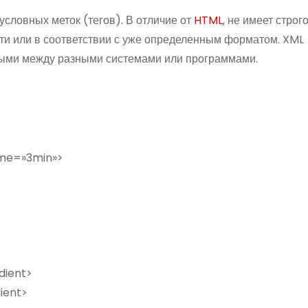
словных меток (тегов). В отличие от
HTML
, не имеет строг
сти или в соответствии с уже определенным форматом. XML
ными между разными системами или программами.
ime=»3min»>
dient>
ient>