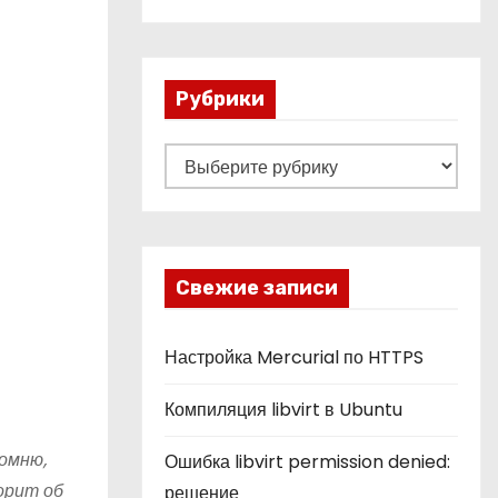
Рубрики
Р
у
б
р
и
Свежие записи
к
и
Настройка Mercurial по HTTPS
Компиляция libvirt в Ubuntu
помню,
Ошибка libvirt permission denied:
орит об
решение