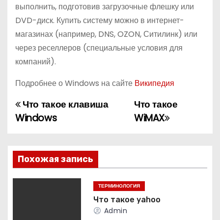
выполнить, подготовив загрузочные флешку или
DVD-диск. Купить систему можно в интернет-
магазинах (например, DNS, OZON, Ситилинк) или
через реселлеров (специальные условия для
компаний).
Подробнее о Windows на сайте
Википедия
Что такое клавиша
Что такое
Н
Windows
WiMAX
а
в
Похожая запись
и
г
ТЕРМИНОЛОГИЯ
Что такое yahoo
а
Admin