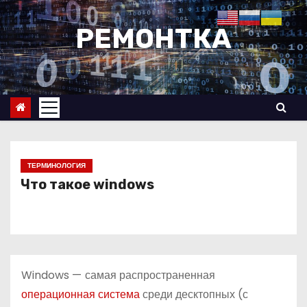
П
е
РЕМОНТКА
р
е
й
т
и
к
с
ТЕРМИНОЛОГИЯ
о
Что такое windows
д
е
р
ж
Windows
—
самая распространенная
и
операционная система
среди десктопных (с
м