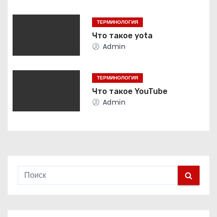
ц
ТЕРМИНОЛОГИЯ
и
Что такое yota
Admin
я
п
ТЕРМИНОЛОГИЯ
о
Что такое YouTube
Admin
з
а
п
и
с
я