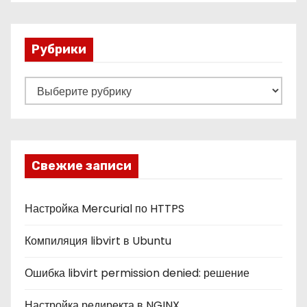
Рубрики
Р
у
б
р
и
Свежие записи
к
и
Настройка Mercurial по HTTPS
Компиляция libvirt в Ubuntu
Ошибка libvirt permission denied: решение
Настройка редиректа в NGINX