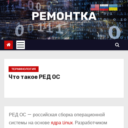
П
е
РЕМОНТКА
р
е
й
т
и
к
с
ТЕРМИНОЛОГИЯ
о
Что такое РЕД ОС
д
е
р
ж
РЕД ОС
—
российская сборка операционной
и
системы на основе
ядра Linux
. Разработчиком
м