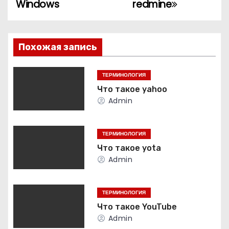
Windows
redmine
а
в
Похожая запись
и
г
ТЕРМИНОЛОГИЯ
Что такое yahoo
а
Admin
ц
ТЕРМИНОЛОГИЯ
и
Что такое yota
Admin
я
п
ТЕРМИНОЛОГИЯ
о
Что такое YouTube
Admin