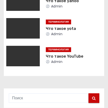
г
Что такое yahoo
Admin
а
ц
ТЕРМИНОЛОГИЯ
Что такое yota
и
Admin
я
ТЕРМИНОЛОГИЯ
п
Что такое YouTube
о
Admin
з
а
п
и