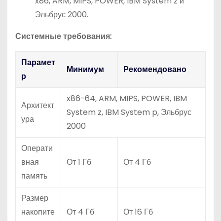
x86, ARM, MIPS, POWER, IBM System z и
Эльбрус 2000.
Системные требования:
Парамет
Минимум
Рекомендовано
р
x86-64, ARM, MIPS, POWER, IBM
Архитект
System z, IBM System p, Эльбрус
ура
2000
Операти
вная
От 1 Гб
От 4 Гб
память
Размер
накопите
От 4 Гб
От 16 Гб