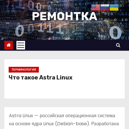
П
е
РЕМОНТКА
р
е
й
т
и
к
с
ТЕРМИНОЛОГИЯ
о
Что такое Astra Linux
д
е
р
ж
Astra Linux
—
российская операционная система
и
на основе ядра Linux (Debian-base). Разработана
м