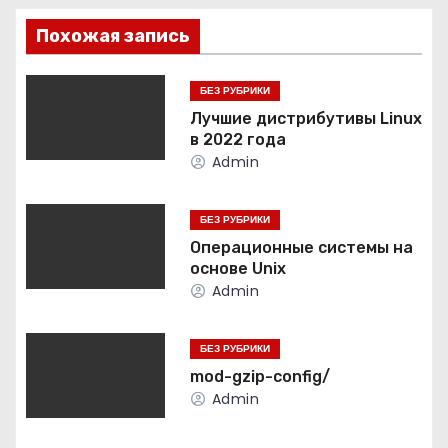
и
Похожая запись
г
БЕЗ РУБРИКИ
а
Лучшие дистрибутивы Linux
в 2022 года
ц
Admin
и
БЕЗ РУБРИКИ
я
Операционные системы на
основе Unix
п
Admin
о
БЕЗ РУБРИКИ
з
mod-gzip-config/
а
Admin