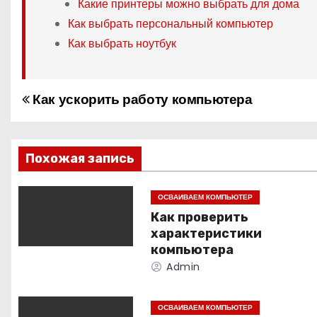
Какие принтеры можно выбрать для дома
Как выбрать персональный компьютер
Как выбрать ноутбук
Как ускорить работу компьютера
Н
а
в
Похожая запись
и
ОСВАИВАЕМ КОМПЬЮТЕР
Как проверить
г
характеристики
а
компьютера
Admin
ц
и
ОСВАИВАЕМ КОМПЬЮТЕР