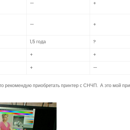
—
+
—
+
1,5 года
?
+
+
+
—
 то рекомендую приобретать принтер с СНЧП. А это мой при