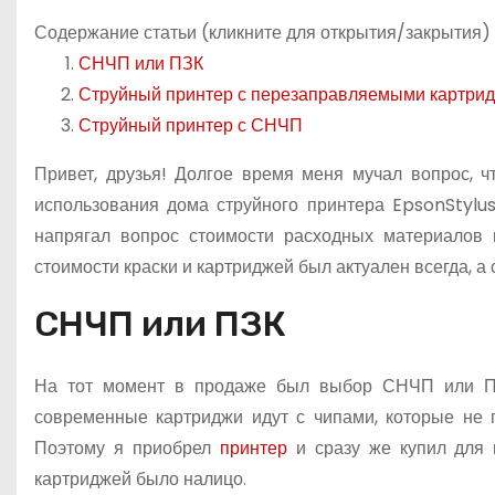
о
Содержание статьи (кликните для открытия/закрытия)
м
СНЧП или ПЗК
у
Струйный принтер с перезаправляемыми картри
Струйный принтер с СНЧП
Привет, друзья! Долгое время меня мучал вопрос, 
использования дома струйного принтера EpsonStylus
напрягал вопрос стоимости расходных материалов 
стоимости краски и картриджей был актуален всегда, а 
СНЧП или ПЗК
На тот момент в продаже был выбор СНЧП или ПЗ
современные картриджи идут с чипами, которые не 
Поэтому я приобрел
принтер
и сразу же купил для
картриджей было налицо.