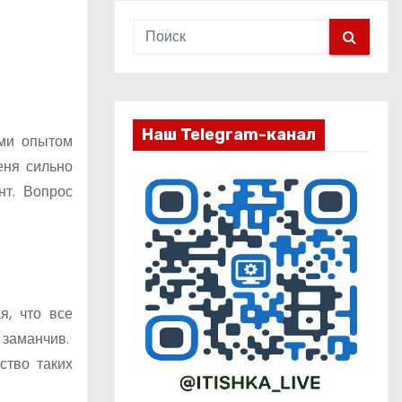
Наш Telegram-канал
ами опытом
еня сильно
нт. Вопрос
, что все
 заманчив.
ство таких