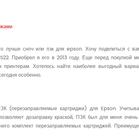
джами
что лучше снпч или пзк для epson. Хочу поделиться с в
S22. Приобрел я его в 2013 году. Еще перед покупкой м
к принтерам. Хотелось найти наиболее выгодный вариа
сегодня особенно.
К (перезаправляемые картриджи) для Epson. Учитывая
позволяют дозаправку краской, ПЗК был для меня очень
 него комплект перезаправляемых картриджей. Преимуще