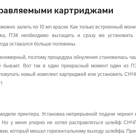
правляемыми картриджами
можно залить по 10 мл краски. Как только встроенный мон
жа, ПЗК необходимо вытащить и сразу же установить 
егда оставался больше половины.
авномерный, поэтому процедура обнуления становилась чащ
не бывает. Вот так в один прекрасный момент один из П
 покупать новый комплект картриджей или установить СНЧ
т.
 модели принтера. Установка непрерывной подачи чернил 
е. Но у меня упорно не хотел расправляться шлейф СНЧ
овки, который мешал горизонтальному выходу шлейфа. При