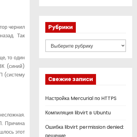
итор чернил
Рубрики
назад. Так
Р
у
е, то один
б
ЗК (синий)
р
П (систему
и
Свежие записи
к
и
Настройка Mercurial по HTTPS
Компиляция libvirt в Ubuntu
несложная.
П. Причина
Ошибка libvirt permission denied:
шлось этот
решение