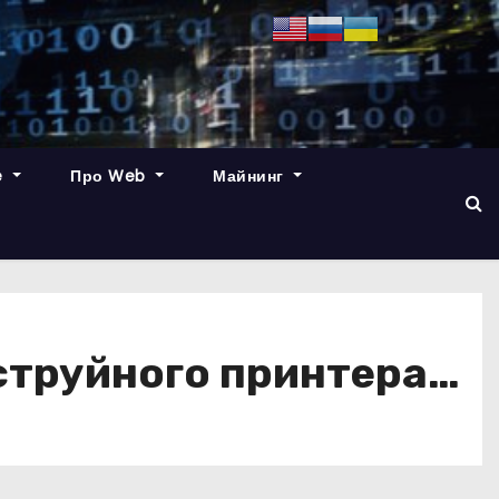
e
Про Web
Майнинг
 струйного принтера…