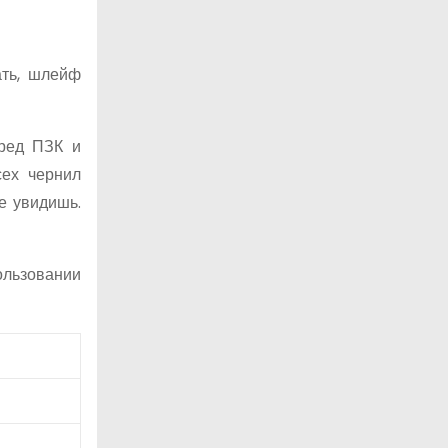
ать, шлейф
ред ПЗК и
сех чернил
е увидишь.
ользовании