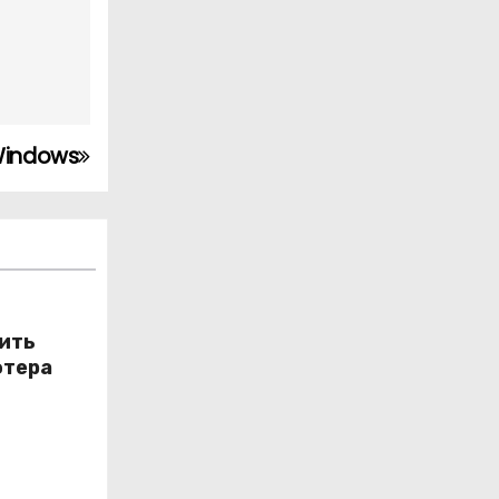
Windows
лить
ютера