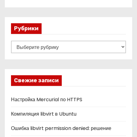
Рубрики
Р
у
б
р
и
Свежие записи
к
и
Настройка Mercurial по HTTPS
Компиляция libvirt в Ubuntu
Ошибка libvirt permission denied: решение