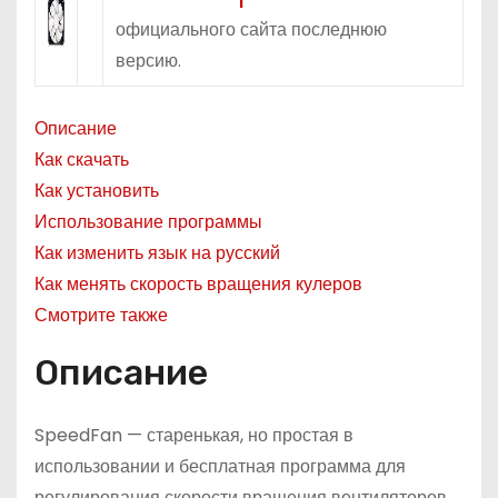
о
официального сайта последнюю
м
версию.
у
Описание
Как скачать
Как установить
Использование программы
Как изменить язык на русский
Как менять скорость вращения кулеров
Смотрите также
Описание
SpeedFan — старенькая, но простая в
использовании и бесплатная программа для
регулирования скорости вращения вентиляторов