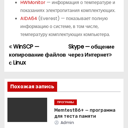
HWMonitor
— информация о температуре и
показаниях электропитания комплектующих.
AIDA64
(Everest) — показывает полную
информацию о системе, в том числе,
температуру комплектующих компьютера.
WinSCP —
Skype — общение
Н
копирование файлов
через Интернет
а
с Linux
в
и
Похожая запись
г
ПРОГРАМЫ
а
Memtest86+ — программа
для теста памяти
ц
Admin