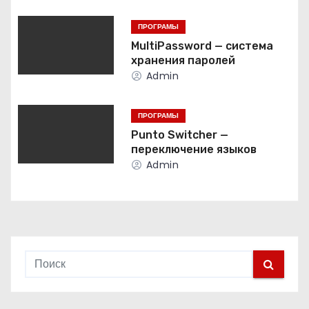
и
ПРОГРАМЫ
я
MultiPassword — система
хранения паролей
п
Admin
о
ПРОГРАМЫ
з
Punto Switcher —
переключение языков
а
Admin
п
и
с
я
м