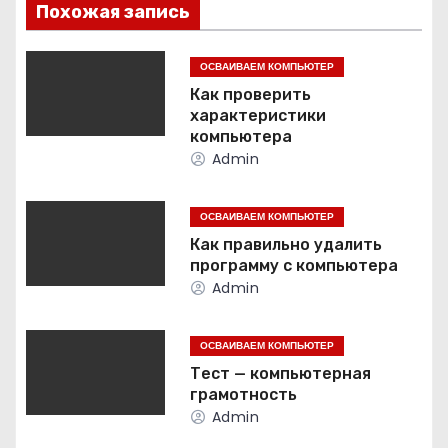
Похожая запись
и
г
ОСВАИВАЕМ КОМПЬЮТЕР
Как проверить
а
характеристики
компьютера
ц
Admin
и
ОСВАИВАЕМ КОМПЬЮТЕР
я
Как правильно удалить
программу с компьютера
п
Admin
о
ОСВАИВАЕМ КОМПЬЮТЕР
з
Тест — компьютерная
грамотность
а
Admin