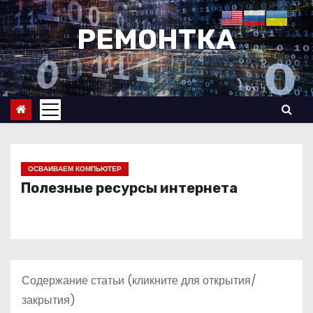
П
е
РЕМОНТКА
р
е
й
т
и
к
с
ОСВАИВАЕМ КОМПЬЮТЕР
о
Полезные ресурсы интернета
д
е
р
ж
Содержание статьи (кликните для открытия/
и
закрытия)
м