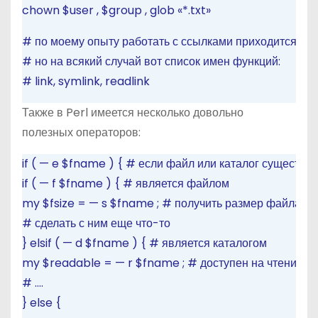
chown
$user
,
$group
,
glob
«*.txt»
# по моему опыту работать с ссылками приходится не 
# но на всякий случай вот список имен функций:
# link, symlink, readlink
Также в Perl имеется несколько довольно
полезных операторов:
if
(
—
e
$fname
)
{
# если файл или каталог существуе
if
(
—
f
$fname
)
{
# является файлом
my
$fsize
=
—
s
$fname
;
# получить размер файла
# сделать с ним еще что-то
}
elsif
(
—
d
$fname
)
{
# является каталогом
my
$readable
=
—
r
$fname
;
# доступен на чтение?
# ….
}
else
{