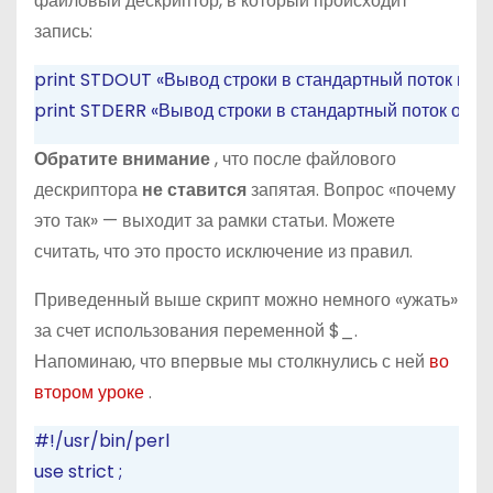
файловый дескриптор, в который происходит
запись:
print
STDOUT
«Вывод строки в стандартный поток вы
print
STDERR
«Вывод строки в стандартный поток оши
Обратите внимание
, что после файлового
дескриптора
не ставится
запятая. Вопрос «почему
это так» — выходит за рамки статьи. Можете
считать, что это просто исключение из правил.
Приведенный выше скрипт можно немного «ужать»
за счет использования переменной $_.
Напоминаю, что впервые мы столкнулись с ней
во
втором уроке
.
#!/usr/bin/perl
use
strict
;