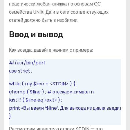
практически любая книжка по основам ОС
семейства UNIX. Да и в сети соответствующих
статей должно быть в изобилии.
Ввод и вывод
Как всегда, давайте начнем с примера:
#!/usr/bin/perl
use
strict
;
while
(
my
$line
=
<STDIN>
)
{
chomp
(
$line
)
;
# отсекаем символ n
last
if
(
$line
eq
«exit»
)
;
print
«Вы ввели ‘$line’. Для выхода из цикла введите e
}
Рассмотрим четвертую строку. STDIN — это