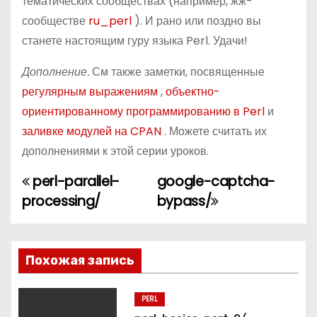
тематических сообществах (например, жж-
сообществе
ru_perl
). И рано или поздно вы
станете настоящим гуру языка Perl. Удачи!
Дополнение.
См также заметки, посвященные
регулярным выражениям
,
объектно-
ориентированному программированию в Perl
и
заливке модулей на CPAN
. Можете считать их
дополнениями к этой серии уроков.
perl-parallel-
google-captcha-
Н
processing/
bypass/
а
в
Похожая запись
и
г
PERL