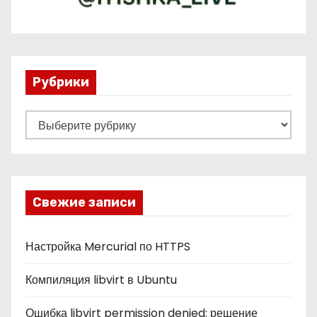
Рубрики
Р
у
б
р
и
Свежие записи
к
и
Настройка Mercurial по HTTPS
Компиляция libvirt в Ubuntu
Ошибка libvirt permission denied: решение