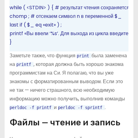
while
(
<STDIN>
)
{
# результат чтения сохраняется в
chomp
;
# отсекаем символ n в переменной $_
last
if
(
$_
eq
«exit»
)
;
printf
«Вы ввели ‘%s’. Для выхода из цикла введите exi
}
Заметьте также, что функция
была заменена
print
на
, которая должна быть хорошо знакома
printf
программистам на Си. Я полагаю, что вы уже
знакомы с форматированным выводом. Если это
не так — ничего страшного, всю необходимую
информацию можно получить, выполнив команды
и
.
perldoc
-f
printf
perldoc
-f
sprintf
Файлы — чтение и запись