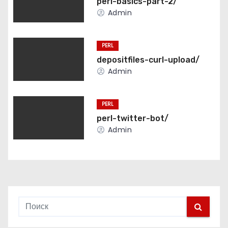
perl-basics-part-2/
а
Admin
ц
PERL
и
depositfiles-curl-upload/
Admin
я
п
PERL
о
perl-twitter-bot/
Admin
з
а
п
и
с