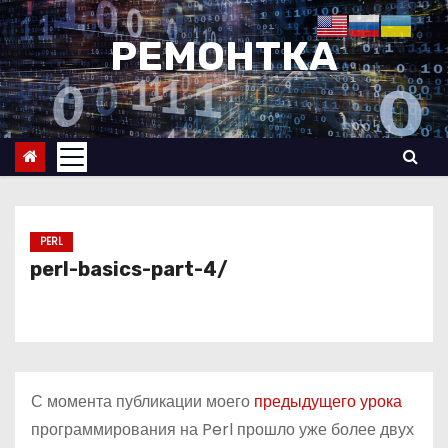
П
е
РЕМОНТКА
р
е
й
т
и
к
с
PERL
о
perl-basics-part-4/
д
е
р
ж
С момента публикации моего
предыдущего урока
и
программирования на Perl прошло уже более двух
м