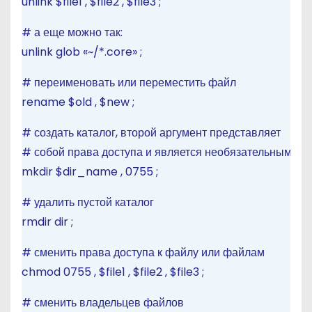
unlink
$file1
,
$file2
,
$file3
;
# а еще можно так:
unlink
glob
«~/*.core»
;
# переименовать или переместить файл
rename
$old
,
$new
;
# создать каталог, второй аргумент представляет
# собой права доступа и является необязательным
mkdir
$dir_name
,
0755
;
# удалить пустой каталог
rmdir
dir
;
# сменить права доступа к файлу или файлам
chmod
0755
,
$file1
,
$file2
,
$file3
;
# сменить владельцев файлов