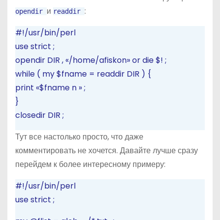
и
:
opendir
readdir
#!/usr/bin/perl
use
strict
;
opendir
DIR
,
«/home/afiskon»
or
die
$!
;
while
(
my
$fname
=
readdir
DIR
)
{
print
«$fname
n
»
;
}
closedir
DIR
;
Тут все настолько просто, что даже
комментировать не хочется. Давайте лучше сразу
перейдем к более интересному примеру:
#!/usr/bin/perl
use
strict
;