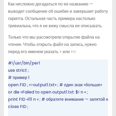
Как несложно догадаться по ее названию —
выводит сообщение об ошибке и завершает работу
скрипта. Остальная часть примера настолько
тривиальна, что я не вижу смысла ее описывать.
Только что мы рассмотрели открытие файла на
чтение. Чтобы открыть файл на запись, нужно
перед его именем указать > или >>:
#!/usr/bin/perl
use
strict
;
# пример 1
open
FID
,
«>output1.txt»
;
# один знак «больше»
or
die
«Failed to open output1.txt: $!
n
»
;
print
FID
«111
n
»
;
# обратите внимание — запятой нет
close
FID
;