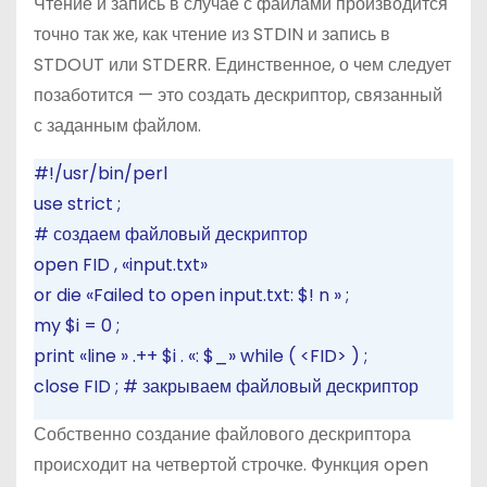
Чтение и запись в случае с файлами производится
точно так же, как чтение из STDIN и запись в
STDOUT или STDERR. Единственное, о чем следует
позаботится —
это создать дескриптор, связанный
с заданным файлом.
#!/usr/bin/perl
use
strict
;
# создаем файловый дескриптор
open
FID
,
«input.txt»
or
die
«Failed to open input.txt: $!
n
»
;
my
$i
=
0
;
print
«line »
.++
$i
.
«: $_»
while
(
<FID>
)
;
close
FID
;
# закрываем файловый дескриптор
Собственно создание файлового дескриптора
происходит на четвертой строчке. Функция open