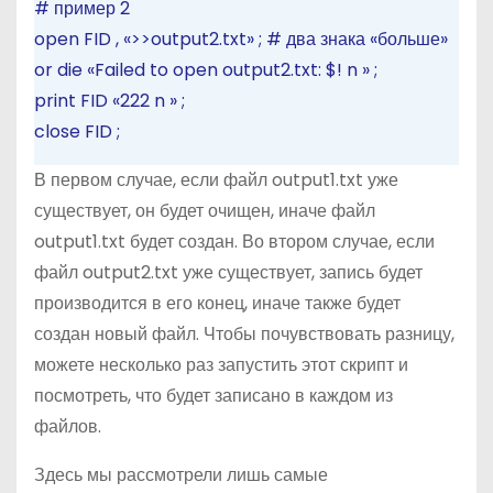
# пример 2
open
FID
,
«>>output2.txt»
;
# два знака «больше»
or
die
«Failed to open output2.txt: $!
n
»
;
print
FID
«222
n
»
;
close
FID
;
В первом случае, если файл output1.txt уже
существует, он будет очищен, иначе файл
output1.txt будет создан. Во втором случае, если
файл output2.txt уже существует, запись будет
производится в его конец, иначе также будет
создан новый файл. Чтобы почувствовать разницу,
можете несколько раз запустить этот скрипт и
посмотреть, что будет записано в каждом из
файлов.
Здесь мы рассмотрели лишь самые