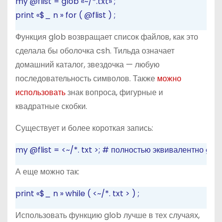
my
@flist
=
glob
«~/*.txt»
;
print
«$_
n
»
for
(
@flist
)
;
Функция glob возвращает список файлов, как это
сделала бы оболочка csh. Тильда означает
домашний каталог, звездочка — любую
последовательность символов. Также
можно
использовать
знак вопроса, фигурные и
квадратные скобки.
Существует и более короткая запись:
my
@flist
=
<~/*.
txt
>;
# полностью эквивалентно glob 
А еще можно так:
print
«$_
n
»
while
(
<~/*.
txt
>
)
;
Использовать функцию glob лучше в тех случаях,