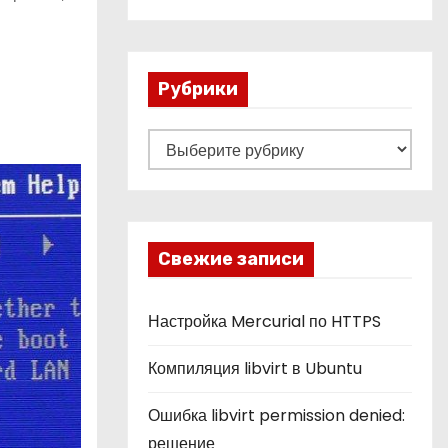
Рубрики
Р
у
б
р
и
Свежие записи
к
и
Настройка Mercurial по HTTPS
Компиляция libvirt в Ubuntu
Ошибка libvirt permission denied:
решение