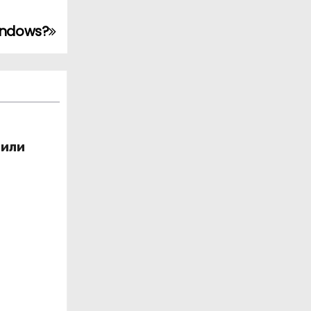
indows?
 или