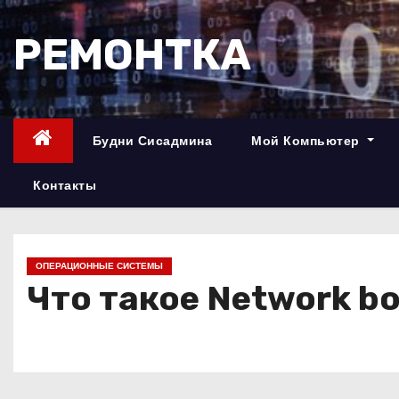
П
е
РЕМОНТКА
р
е
й
т
Будни Сисадмина
Мой Компьютер
и
к
Контакты
с
о
д
ОПЕРАЦИОННЫЕ СИСТЕМЫ
е
Что такое Network bo
р
ж
и
м