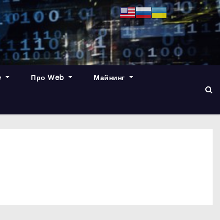
e
Про Web
Майнинг