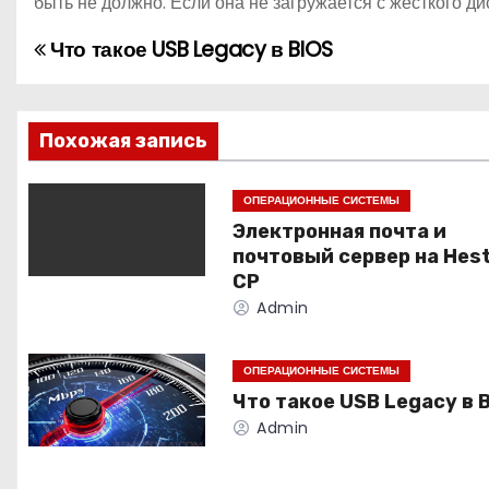
быть не должно. Если она не загружается с жёсткого ди
Что такое USB Legacy в BIOS
Н
а
в
Похожая запись
и
ОПЕРАЦИОННЫЕ СИСТЕМЫ
Электронная почта и
г
почтовый сервер на Hest
а
CP
Admin
ц
и
ОПЕРАЦИОННЫЕ СИСТЕМЫ
Что такое USB Legacy в 
я
Admin
п