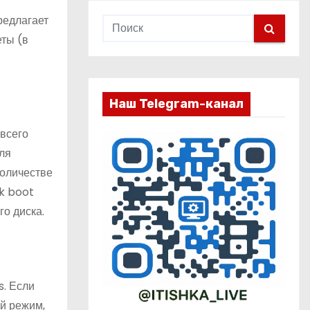
редлагает
еты (в
Наш Telegram-канал
 всего
для
количестве
k boot
го диска.
s. Если
ой режим,