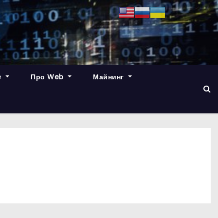
e
Про Web
Майнинг