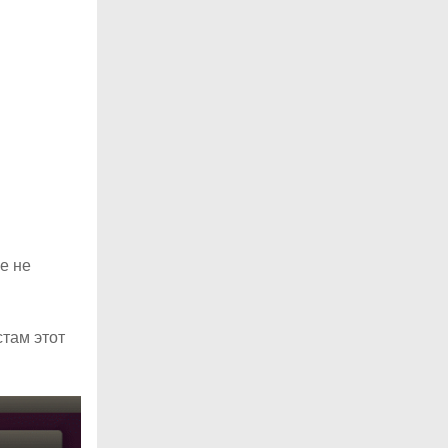
е не
там этот