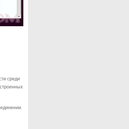
сти среди
встроенных
оединении.