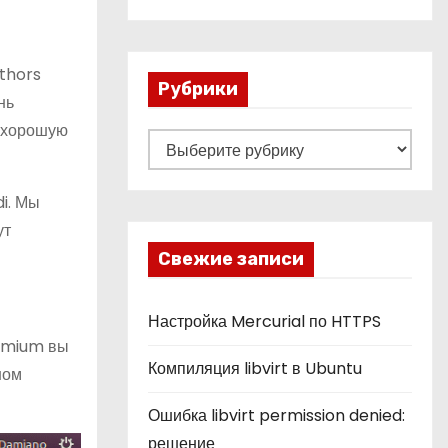
thors
Рубрики
нь
и хорошую
Р
у
б
i. Мы
р
ут
и
Свежие записи
к
и
Настройка Mercurial по HTTPS
romium вы
Компиляция libvirt в Ubuntu
ном
Ошибка libvirt permission denied:
решение