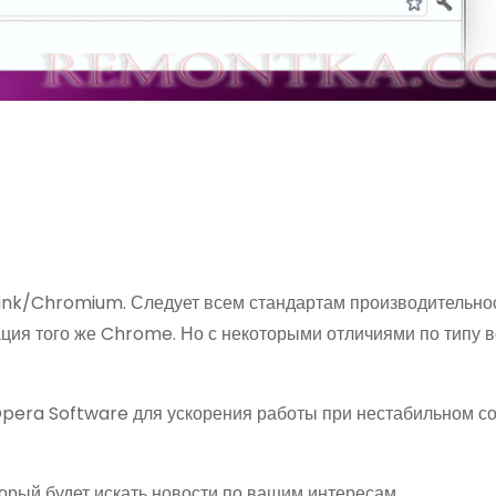
ink/Chromium. Следует всем стандартам производительно
иация того же Chrome. Но с некоторыми отличиями по типу 
pera Software для ускорения работы при нестабильном с
торый будет искать новости по вашим интересам.