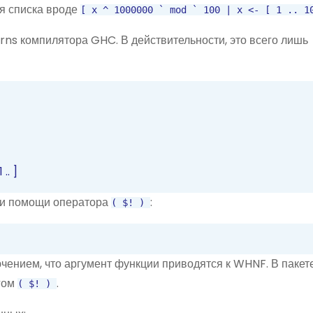
ля списка вроде
[
x
^
1000000
`
mod
`
100
|
x
<-
[
1
..
1
erns компилятора GHC.
В действительности,
это всего лишь
1
..
]
ри помощи оператора
:
(
$!
)
лючением, что аргумент функции приводятся к WHNF. В паке
гом
.
(
$!
)