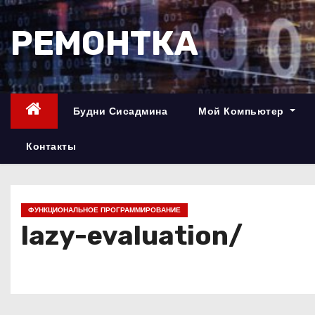
П
е
РЕМОНТКА
р
е
й
т
Будни Сисадмина
Мой Компьютер
и
к
Контакты
с
о
д
ФУНКЦИОНАЛЬНОЕ ПРОГРАММИРОВАНИЕ
е
lazy-evaluation/
р
ж
и
м