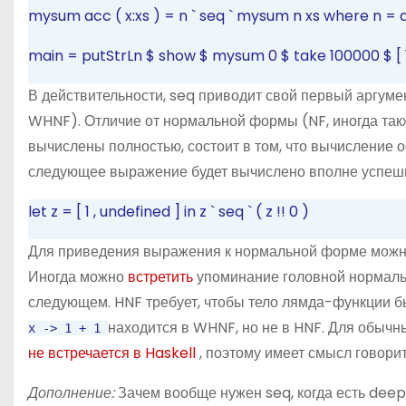
mysum acc
(
x:xs
)
=
n `
seq
` mysum n xs
where
n
=
main
=
putStrLn
$
show
$
mysum
0
$
take
100000
$
[
В действительности, seq приводит свой первый аргуме
WHNF). Отличие от нормальной формы (NF, иногда так
вычислены полностью, состоит в том, что вычисление 
следующее выражение будет вычислено вполне успеш
let
z
=
[
1
,
undefined
]
in
z `
seq
`
(
z
!!
0
)
Для приведения выражения к нормальной форме можн
Иногда можно
встретить
упоминание головной нормаль
следующем. HNF требует, чтобы тело лямда-функции бы
находится в WHNF,
но не
в HNF. Для обычн
x -> 1 + 1
не встречается в Haskell
, поэтому имеет смысл говор
Дополнение:
Зачем вообще нужен seq, когда есть deeps