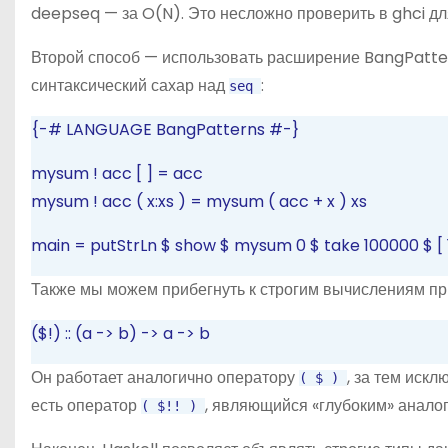
deepseq — за O(N). Это несложно проверить в ghci д
Второй способ — использовать расширение BangPatt
синтаксический сахар над
:
seq
{-# LANGUAGE BangPatterns #-}
mysum
!
acc
[
]
=
acc
mysum
!
acc
(
x:xs
)
=
mysum
(
acc
+
x
)
xs
main
=
putStrLn
$
show
$
mysum
0
$
take
100000
$
[
Также мы можем прибегнуть к строгим вычислениям п
($!) :: (a -> b) -> a -> b
Он работает аналогично оператору
, за тем иск
(
$
)
есть оператор
, являющийся «глубоким» анало
(
$!!
)