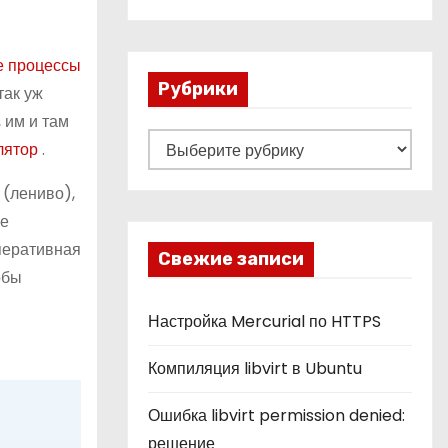
е процессы
Рубрики
так уж
 им и там
Р
лятор
.
у
 (лениво),
б
ке
р
перативная
и
Свежие записи
обы
к
и
Настройка Mercurial по HTTPS
Компиляция libvirt в Ubuntu
Ошибка libvirt permission denied:
решение