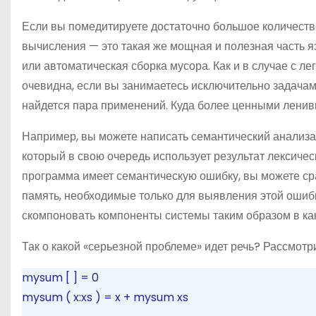
Если вы помедитируете достаточно большое количество
вычисления — это такая же мощная и полезная часть я
или автоматическая сборка мусора. Как и в случае с л
очевидна, если вы занимаетесь исключительно задачами 
найдется пара применений. Куда более ценными ленив
Например, вы можете написать семантический анализат
который в свою очередь использует результат лексическ
программа имеет семантическую ошибку, вы можете сра
память, необходимые только для выявления этой ошибки
скомпоновать компоненты системы таким образом в ка
Так о какой «серьезной проблеме» идет речь? Рассмот
mysum
[
]
=
0
mysum
(
x:xs
)
=
x
+
mysum xs