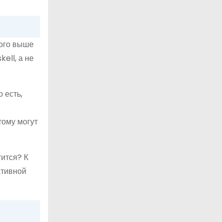
ного выше
ell, а не
 есть,
тому могут
тится? К
ативной