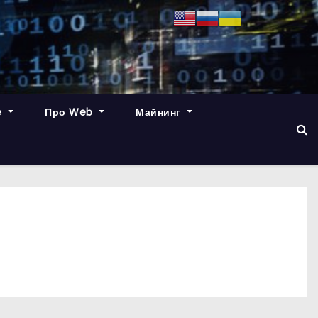
e
Про Web
Майнинг