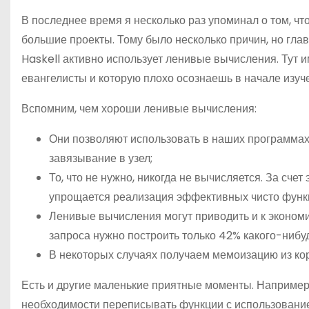
о
В последнее время я несколько раз упоминал о том, чт
м
большие проекты. Тому было несколько причин, но гла
у
Haskell активно использует ленивые вычисления. Тут 
евангелисты и которую плохо осознаешь в начале изуче
Вспомним, чем хороши ленивые вычисления:
Они позволяют использовать в наших программах
завязывание в узел;
То, что не нужно, никогда не вычисляется. За счет
упрощается реализация эффективных чисто функц
Ленивые вычисления могут приводить и к экономи
запроса нужно построить только 42% какого-нибуд
В некоторых случаях получаем мемоизацию из ко
Есть и другие маленькие приятные моменты. Например
необходимости переписывать функции с использованием