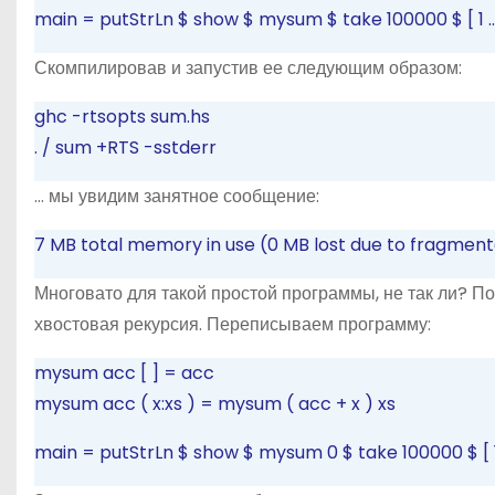
main
=
putStrLn
$
show
$
mysum
$
take
100000
$
[
1
.
Скомпилировав и запустив ее следующим образом:
ghc
-rtsopts
sum.hs
.
/
sum
+RTS
-sstderr
… мы увидим занятное сообщение:
7 MB total memory in use (0 MB lost due to fragment
Многовато для такой простой программы, не так ли? П
хвостовая рекурсия. Переписываем программу:
mysum acc
[
]
=
acc
mysum acc
(
x:xs
)
=
mysum
(
acc
+
x
)
xs
main
=
putStrLn
$
show
$
mysum
0
$
take
100000
$
[