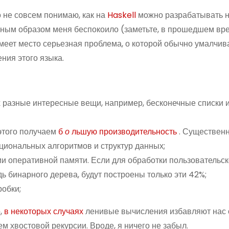
о не совсем понимаю, как на
Haskell
можно разрабатывать 
вным образом меня беспокоило (заметьте, в прошедшем вре
имеет место серьезная проблема,
о которой
обычно умалчив
ния этого языка.
 разные интересные вещи, например, бесконечные списки 
 этого получаем
б
о
льшую производительность
. Существен
иональных алгоритмов и структур данных;
и оперативной памяти. Если для обработки пользовательск
ь бинарного дерева, будут построены только эти 42%;
робки;
,
в некоторых случаях
ленивые вычисления избавляют нас 
 хвостовой рекурсии. Вроде, я ничего не забыл.