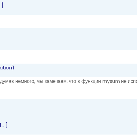
.
]
ation)
одумав немного, мы замечаем, что в функции mysum не исп
1
..
]