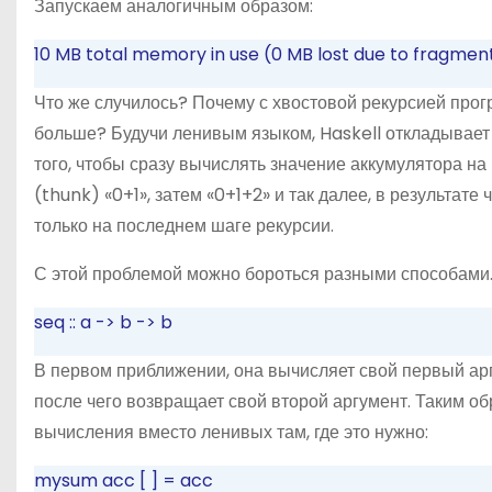
Запускаем аналогичным образом:
10 MB total memory in use (0 MB lost due to fragmen
Что же случилось? Почему с хвостовой рекурсией прог
больше? Будучи ленивым языком, Haskell откладывает
того, чтобы сразу вычислять значение аккумулятора н
(thunk) «0+1», затем «0+1+2» и так далее, в результат
только на последнем шаге рекурсии.
С этой проблемой можно бороться разными способами
seq
::
a
->
b
->
b
В первом приближении, она вычисляет свой первый арг
после чего возвращает свой второй аргумент. Таким об
вычисления вместо ленивых там, где это нужно:
mysum acc
[
]
=
acc