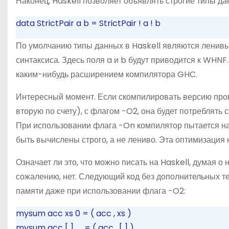
Наконец, Haskell позволяет объявлять строгие типы да
data
StrictPair a b
=
StrictPair
!
a
!
b
По умолчанию типы данных в Haskell являются ленив
синтаксиса. Здесь поля a и b будут приводится к WHNF.
каким-нибудь расширением компилятора GHC.
Интересный момент. Если скомпилировать версию пр
вторую по счету), с флагом -O2, она будет потреблять 
При использовании
флага -On компилятор пытается на
быть вычислены строго, а не лениво. Эта оптимизация
Означает ли это, что можно писать на Haskell, думая о 
сожалению, нет. Следующий код без дополнительных 
памяти даже при использовании флага -O2:
mysum acc xs
0
=
(
acc
,
xs
)
mysum acc
[
]
_
=
(
acc
,
[
]
)