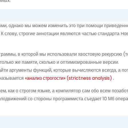
нных:
ыми, однако мы можем изменить это при помощи приведен
 К слову, строгие аннотации являются частью стандарта Hask
ограммы,
в которой
мы использовали хвостовую рекурсию (то
столько же памяти, сколько и оптимизированные версии.
йти аргументы функций, которые вычисляются всегда, а по
 называется
«анализ строгости» (strictness analysis)
.
нем, как о строгом языке,
а компилятор
сам обо всем позабо
телодвижений со стороны программиста съедает
10 Мб
опер