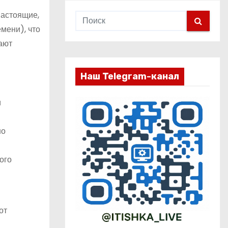
настоящие,
мени), что
ают
Наш Telegram-канал
и
но
ого
от