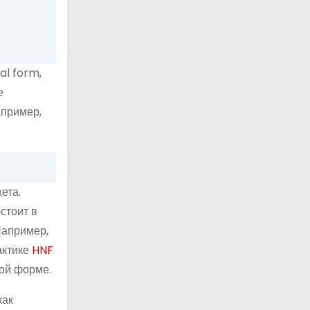
l form,
е
апример,
ета.
стоит в
Например,
актике
HNF
ной форме.
как