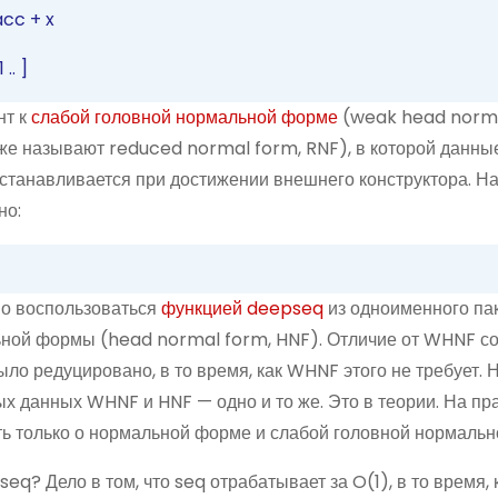
acc
+
x
1
..
]
нт к
слабой головной нормальной форме
(weak head norma
же называют reduced normal form, RNF), в которой данны
останавливается при достижении внешнего конструктора. Н
но:
о воспользоваться
функцией deepseq
из одноименного пак
ной формы (head normal form, HNF). Отличие от WHNF со
ло редуцировано, в то время, как WHNF этого не требует. 
ых данных WHNF и HNF — одно и то же. Это в теории.
На пр
ить только о нормальной форме и слабой головной нормаль
eq? Дело в том, что seq отрабатывает за O(1), в то время, 