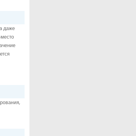
 а даже
Вместо
начение
яется
ирования,