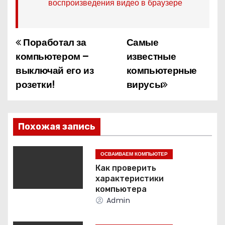
воспроизведения видео в браузере
Поработал за
Самые
Н
компьютером –
известные
а
выключай его из
компьютерные
розетки!
вирусы
в
и
г
Похожая запись
а
ОСВАИВАЕМ КОМПЬЮТЕР
ц
Как проверить
характеристики
и
компьютера
Admin
я