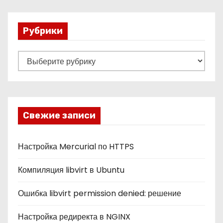
Рубрики
Р
у
б
р
и
Свежие записи
к
и
Настройка Mercurial по HTTPS
Компиляция libvirt в Ubuntu
Ошибка libvirt permission denied: решение
Настройка редиректа в NGINX