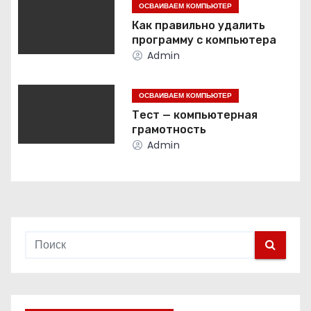
ОСВАИВАЕМ КОМПЬЮТЕР
п
Как правильно удалить
о
программу с компьютера
Admin
з
а
ОСВАИВАЕМ КОМПЬЮТЕР
Тест — компьютерная
п
грамотность
Admin
и
с
я
м