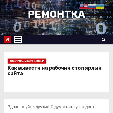
П
е
РЕМОНТКА
р
е
й
т
и
к
с
ОСВАИВАЕМ КОМПЬЮТЕР
о
Как вывести на рабочий стол ярлык
сайта
д
е
р
ж
и
Здравствуйте, друзья! Я думаю, что у каждого
м