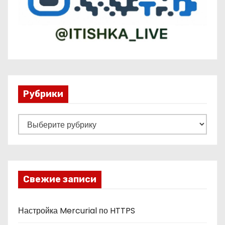
Рубрики
Р
у
б
р
и
Свежие записи
к
и
Настройка Mercurial по HTTPS