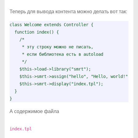
Теперь для вывода контента можно делать вот так:
class Welcome extends Controller {

  function index() {

    /* 

     * эту строку можно не писать, 

     * если библиотека есть в autoload

     */

    $this->load->library("smrt"); 

    $this->smrt->assign("hello", "Hello, world!");

    $this->smrt->display("index.tpl");

  }

}
А содержимое файла
index.tpl