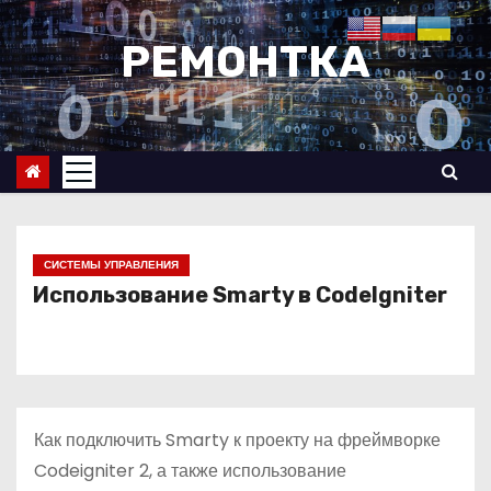
П
е
РЕМОНТКА
р
е
й
т
и
к
с
СИСТЕМЫ УПРАВЛЕНИЯ
о
Использование Smarty в CodeIgniter
д
е
р
ж
Как подключить Smarty к проекту на фреймворке
и
Codeigniter 2, а также использование
м