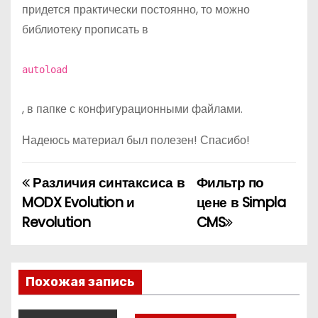
придется практически постоянно, то можно
библиотеку прописать в
autoload
, в папке с конфигурационными файлами.
Надеюсь материал был полезен! Спасибо!
Различия синтаксиса в
Фильтр по
Н
MODX Evolution и
цене в Simpla
а
Revolution
CMS
в
и
Похожая запись
г