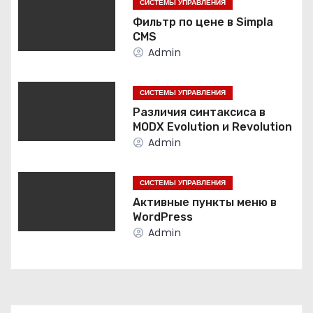
СИСТЕМЫ УПРАВЛЕНИЯ
а
Фильтр по цене в Simpla
CMS
ц
Admin
и
СИСТЕМЫ УПРАВЛЕНИЯ
я
Различия синтаксиса в
MODX Evolution и Revolution
п
Admin
о
СИСТЕМЫ УПРАВЛЕНИЯ
з
Активные пункты меню в
WordPress
а
Admin
п
и
с