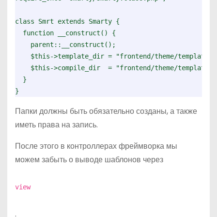
class Smrt extends Smarty {

  function __construct() {

    parent::__construct();

    $this->template_dir = "frontend/theme/templates/s
    $this->compile_dir  = "frontend/theme/templates/
  }

}
Папки должны быть обязательно созданы, а также
иметь права на запись.
После этого в контроллерах фреймворка мы
можем забыть о выводе шаблонов через
view
.