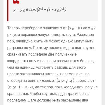
2
2
y = y
± sqrt(R
− (x − x
)
)
0
0
Теперь перебираем значения x от (x
− R) до x
и
0
0
рисуем верхнюю левую четверть круга. Разрывов
по x, очевидно, быть не может, однако могут быть
разрывы по y. Поэтому после каждого шага нужно
сравнивать последние две полученные
координаты по y и если они различаются больше,
чем на единицу, устранять разрыв. Для этого
просто закрашиваем пиксели, перемещаясь по
очереди на один пиксель
от (x
;y
)
вверх, а от
i−1
i−1
(x
;y
) — вниз, до тех пор, пока координаты по y не
i
i
сравняются. Чтобы круг выглядел красивее, на
последнем шаге должны быть закрашены два