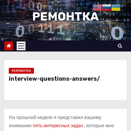
П
е
РЕМОНТКА
р
е
й
т
и
к
с
РАЗРАБОТКА
о
interview-questions-answers/
д
е
р
ж
На прошлой неделе я представил вашему
и
вниманию
пять интересных задач
, которые мне
м