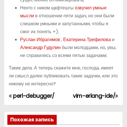
Некто с ником щкфтешгы
озвучил умные
мысли
в отношении пяти задач, но они были
слишком умными и запутанными, чтобы я
смог их понять =);
Руслан Ибрагимов
,
Екатерина Трефилова
и
Александр Гудулин
были молодцами, но, увы,
не справились со всеми пятью задачами;
Такие дела. А теперь скажите мне, господа, имеет
ли смысл далее публиковать такие задачки, или это
никому не интересно?
perl-debugger/
vim-erlang-ide/
Н
а
в
Похожая запись