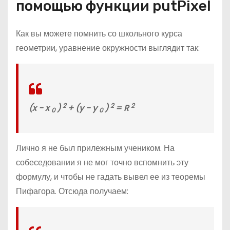
помощью функции putPixel
Как вы можете помнить со школьного курса
геометрии, уравнение окружности выглядит так:
2
2
2
(x − x
)
+ (y − y
)
= R
0
0
Лично я не был прилежным учеником. На
собеседовании я не мог точно вспомнить эту
формулу, и чтобы не гадать вывел ее из теоремы
Пифагора. Отсюда получаем: