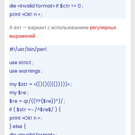
die
«Invalid format»
if
$ctr
!=
0
;
print
«OK!
n
»
;
А вот — вариант с использованием
регулярных
выражений
:
#!/usr/bin/perl
use
strict
;
use
warnings
;
my
$str
=
«(()()(((()))))»
;
my
$re
;
$re
=
qr/((??{$re})*)/
;
if
(
$str
=~
/^$re$/
)
{
print
«Ok!
n
»
;
}
else
{
die
«Invalid format»
;