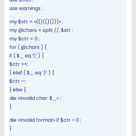
use
warnings
;
my
$str
=
«(()(()()))»
;
my
@chars
=
split
//,
$str
;
my
$ctr
=
0
;
for
(
@chars
)
{
if
(
$_
eq
‘(‘
)
{
$ctr
++;
}
elsif
(
$_
eq
‘)’
)
{
$ctr
—;
}
else
{
die
«Invalid char: $_»
;
}
die
«Invalid format»
if
$ctr
<
0
;
}