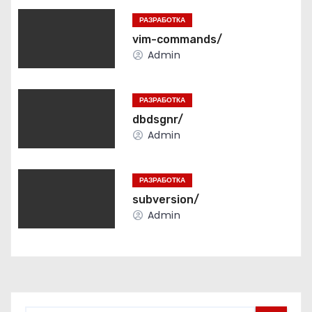
и
РАЗРАБОТКА
г
vim-commands/
Admin
а
ц
РАЗРАБОТКА
dbdsgnr/
и
Admin
я
РАЗРАБОТКА
п
subversion/
о
Admin
з
а
п