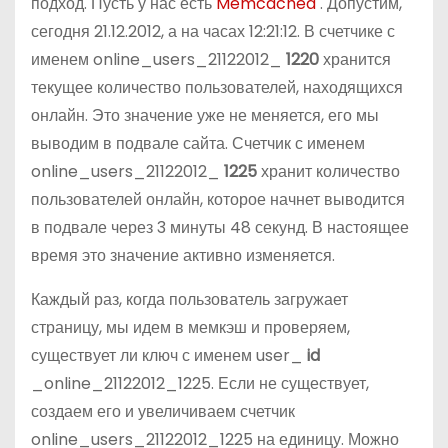
подход. Пусть у нас есть
Memcached
. Допустим,
сегодня 21.12.2012, а на часах 12:21:12. В счетчике с
именем online_users_21122012_
1220
хранится
текущее количество пользователей, находящихся
онлайн. Это значение уже не меняется, его мы
выводим в подвале сайта. Счетчик с именем
online_users_21122012_
1225
хранит количество
пользователей онлайн, которое начнет выводится
в подвале через 3 минуты 48 секунд. В настоящее
время это значение активно изменяется.
Каждый раз, когда пользователь загружает
страницу, мы идем в мемкэш и проверяем,
существует ли ключ с именем user_
id
_online_21122012_1225. Если не существует,
создаем его и увеличиваем счетчик
online_users_21122012_1225 на единицу. Можно