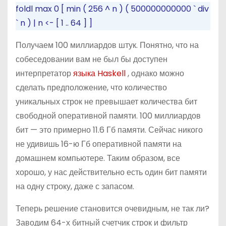
foldl
max
0
[
min
(
256
^
n
)
(
500000000000
`
div
` n
)
|
n
<-
[
1
..
64
]
]
Получаем 100 миллиардов штук. Понятно, что на
собеседовании вам не был бы доступен
интерпретатор
языка Haskell
, однако можно
сделать предположение, что количество
уникальных строк не превышает количества бит
свободной оперативной памяти. 100 миллиардов
бит — это примерно 11.6 Гб памяти. Сейчас никого
не удивишь 16-ю Гб оперативной памяти на
домашнем компьютере. Таким образом, все
хорошо, у нас действительно есть один бит памяти
на одну строку, даже с запасом.
Теперь решение становится очевидным, не так ли?
Заводим 64-х битный счетчик строк и фильтр