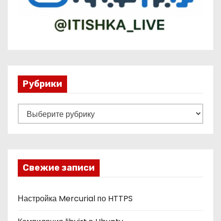
Рубрики
Р
у
б
р
и
Свежие записи
к
и
Настройка Mercurial по HTTPS