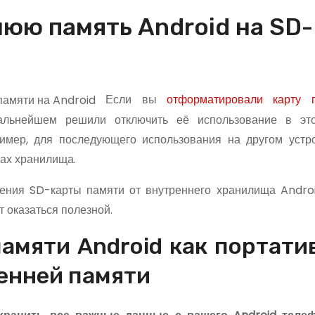
юю память Android на SD-
Если вы
отформатировали карту 
альнейшем решили отключить её использование в эт
имер, для последующего использования на другом устр
ках хранилища.
чения SD-карты памяти от внутреннего хранилища Androi
 оказаться полезной.
амяти Android как портати
енней памяти