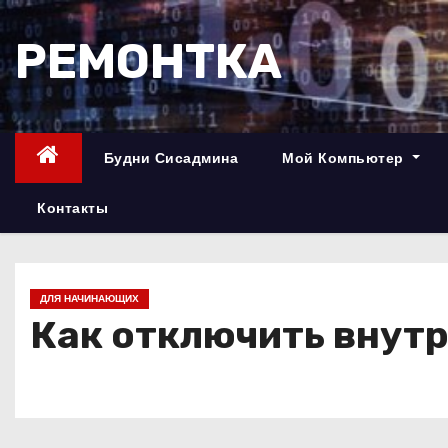
П
е
РЕМОНТКА
р
е
й
т
Будни Сисадмина
Мой Компьютер
и
к
Контакты
с
о
д
ДЛЯ НАЧИНАЮЩИХ
е
Как отключить внутр
р
ж
и
м