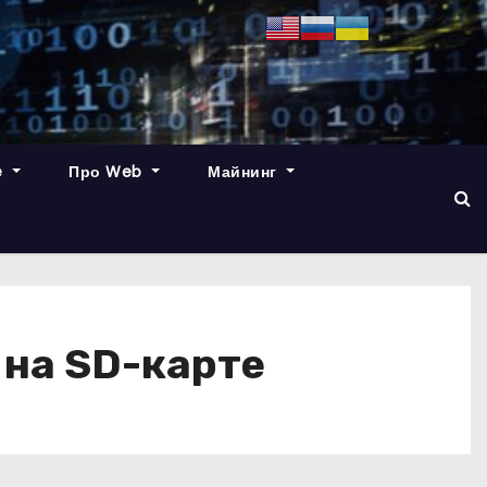
e
Про Web
Майнинг
 на SD-карте