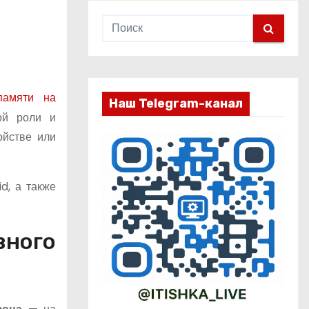
памяти на
Наш Telegram-канал
ой роли и
ойстве или
d, а также
вного