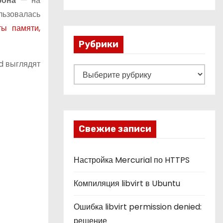
ефона
— на
льзовалась
ы памяти,
Рубрики
d выглядят
Р
у
б
р
и
Свежие записи
к
и
Настройка Mercurial по HTTPS
Компиляция libvirt в Ubuntu
Ошибка libvirt permission denied:
решение