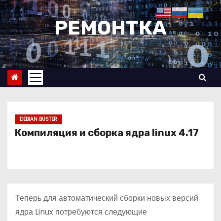
П
е
РЕМОНТКА
р
е
й
т
и
к
с
DEBIAN BUSTER
о
Компиляция и сборка ядра linux 4.17
д
е
р
ж
Теперь для автоматический сборки новых версий
и
ядра Linux потребуются следующие
м