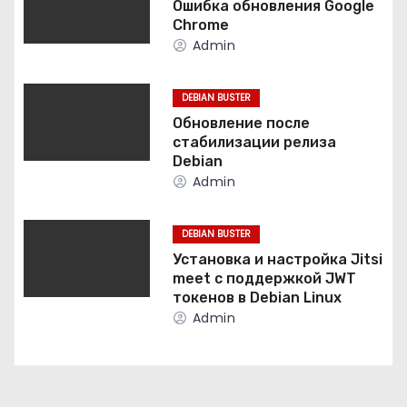
ц
Ошибка обновления Google
Chrome
и
Admin
я
DEBIAN BUSTER
п
Обновление после
стабилизации релиза
о
Debian
Admin
з
а
DEBIAN BUSTER
Установка и настройка Jitsi
п
meet с поддержкой JWT
токенов в Debian Linux
и
Admin
с
я