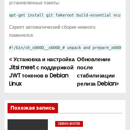
установленные пакеты:
о
м
apt-get install git fakeroot build-essential ncurses
у
Скрипт автоматический сборки немного
поменялся:
#!/bin/sh_x000D__x000D_# unpack and prepare_x000D_cd
Установка и настройка
Обновление
Н
Jitsi meet с поддержкой
после
а
JWT токенов в Debian
стабилизации
Linux
релиза Debian
в
и
г
Похожая запись
а
DEBIAN BUSTER