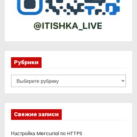
Рубрики
Р
у
б
р
и
Свежие записи
к
и
Настройка Mercurial по HTTPS