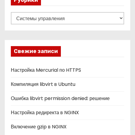
Р
у
б
р
и
Свежие записи
к
и
Настройка Mercurial по HTTPS
Компиляция libvirt в Ubuntu
Ошибка libvirt permission denied: решение
Настройка редиректа в NGINX
Включение gzip в NGINX