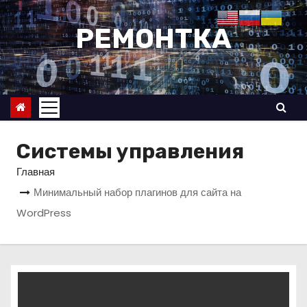
П
е
РЕМОНТКА
р
е
й
т
и
к
Системы управления
с
Главная
о
Минимальный набор плагинов для сайта на
д
WordPress
е
р
ж
и
м