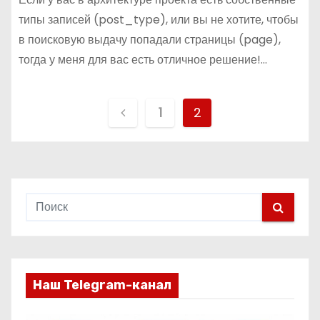
типы записей (post_type), или вы не хотите, чтобы
в поисковую выдачу попадали страницы (page),
тогда у меня для вас есть отличное решение!…
П
1
2
а
г
и
н
а
Наш Telegram-канал
ц