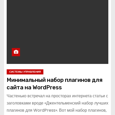
о
м
у
СИСТЕМЫ УПРАВЛЕНИЯ
Минимальный набор плагинов для
сайта на WordPress
Частенько встречал на просторах интернета статьи с
заголовками вроде «Джентельменский набор лучших
плагинов для WordPress». Вот мой набор плагинов,