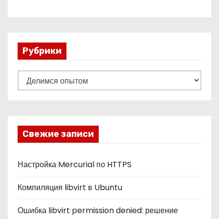
Рубрики
Р
у
б
р
и
Свежие записи
к
и
Настройка Mercurial по HTTPS
Компиляция libvirt в Ubuntu
Ошибка libvirt permission denied: решение