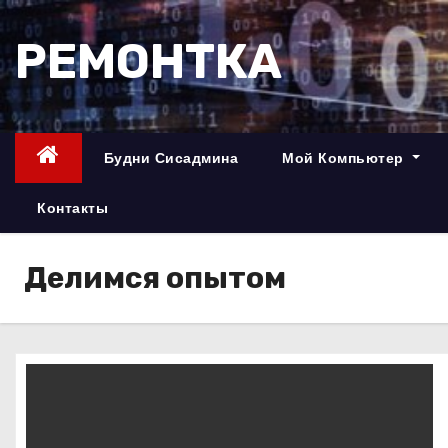
П
е
РЕМОНТКА
р
е
й
т
Будни Сисадмина
Мой Компьютер
и
к
Контакты
с
о
Делимся опытом
д
е
р
ж
и
м