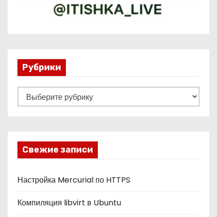
Рубрики
Р
у
б
р
и
Свежие записи
к
и
Настройка Mercurial по HTTPS
Компиляция libvirt в Ubuntu