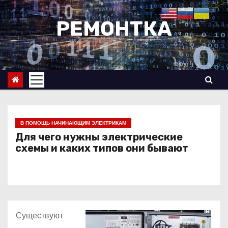
П
е
РЕМОНТКА
р
е
й
т
и
к
с
В ПОМОЩЬ НАЧИНАЮЩИМ ЭЛЕКТРИКАМ
о
Для чего нужны электрические
схемы и каких типов они бывают
д
е
р
ж
и
Существуют
м