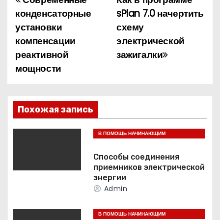
Н
конденсаторные
sPlan 7.0 начертить
а
установки
схему
компенсации
электрической
в
реактивной
зажигалки
и
мощности
г
а
Похожая запись
ц
В ПОМОЩЬ НАЧИНАЮЩИМ
и
ЭЛЕКТРИКАМ
Способы соединения
я
приемников электрической
энергии
п
Admin
о
В ПОМОЩЬ НАЧИНАЮЩИМ