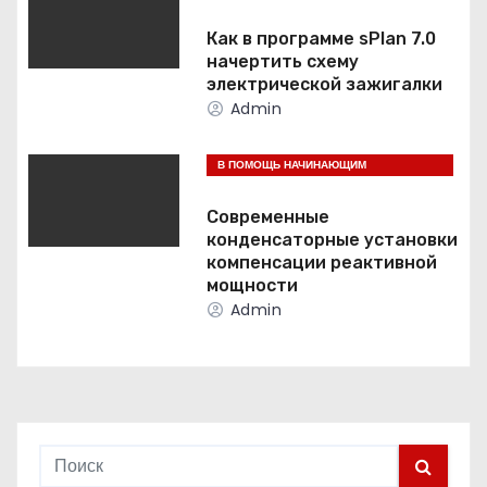
ЭЛЕКТРИКАМ
з
Как в программе sPlan 7.0
а
начертить схему
электрической зажигалки
п
Admin
и
В ПОМОЩЬ НАЧИНАЮЩИМ
ЭЛЕКТРИКАМ
с
Современные
конденсаторные установки
я
компенсации реактивной
мощности
м
Admin