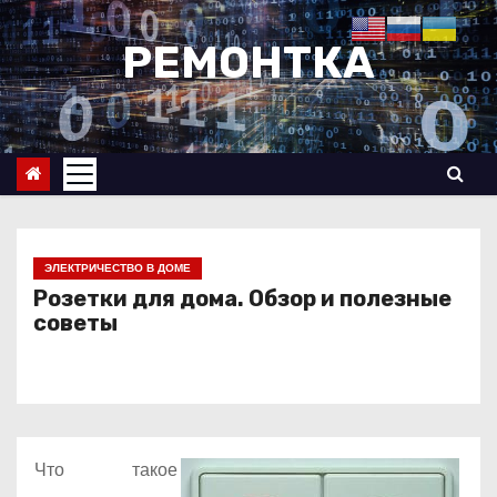
П
е
РЕМОНТКА
р
е
й
т
и
к
с
ЭЛЕКТРИЧЕСТВО В ДОМЕ
о
Розетки для дома. Обзор и полезные
советы
д
е
р
ж
и
Что такое
м