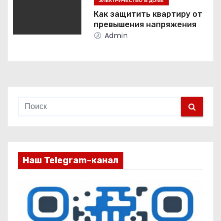
п
ЭЛЕКТРИЧЕСТВО В ДОМЕ
Как защитить квартиру от
и
превышения напряжения
Admin
с
я
м
Наш Telegram-канал