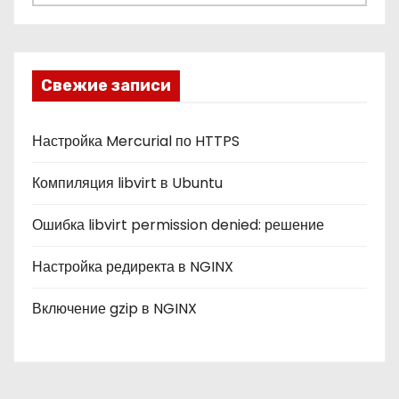
у
б
р
и
Свежие записи
к
и
Настройка Mercurial по HTTPS
Компиляция libvirt в Ubuntu
Ошибка libvirt permission denied: решение
Настройка редиректа в NGINX
Включение gzip в NGINX