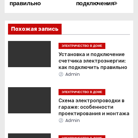
правильно
подключения
и
г
Похожая запись
а
ц
ЭЛЕКТРИЧЕСТВО В ДОМЕ
Установка и подключение
и
счетчика электроэнергии:
как подключить правильно
я
Admin
п
ЭЛЕКТРИЧЕСТВО В ДОМЕ
о
Схема электропроводки в
гараже: особенности
з
проектирования и монтажа
Admin
а