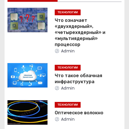
г
ТЕХНОЛОГИИ
а
Что означает
«двухядерный»,
ц
«четырехядерный» и
«мультиядерный»
и
процессор
Admin
я
п
ТЕХНОЛОГИИ
Что такое облачная
о
инфраструктура
Admin
з
а
ТЕХНОЛОГИИ
Оптическое волокно
п
Admin
и