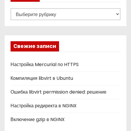
Р
у
б
р
и
Свежие записи
к
и
Настройка Mercurial по HTTPS
Компиляция libvirt в Ubuntu
Ошибка libvirt permission denied: решение
Настройка редиректа в NGINX
Включение gzip в NGINX