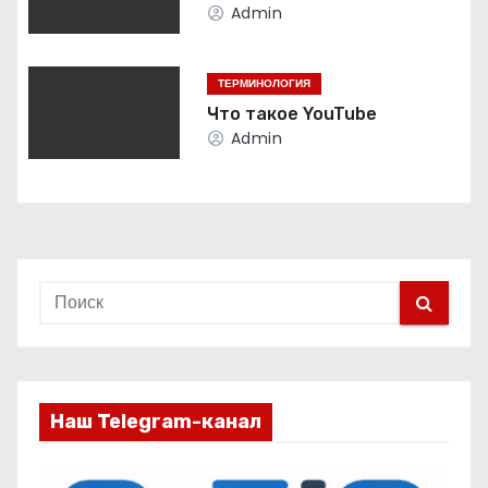
и
Admin
я
ТЕРМИНОЛОГИЯ
п
Что такое YouTube
о
Admin
з
а
п
и
с
я
Наш Telegram-канал
м