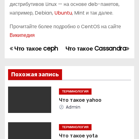
дистрибутивов Linux — на основе deb-пакетов,
например, Debian,
Ubuntu
, Mint и так далее.
Прочитайте более подробно о CentOS на сайте
Википедия
Что такое ceph
Что такое Cassandra
Н
а
в
Похожая запись
и
ТЕРМИНОЛОГИЯ
г
Что такое yahoo
Admin
а
ц
ТЕРМИНОЛОГИЯ
Что такое yota