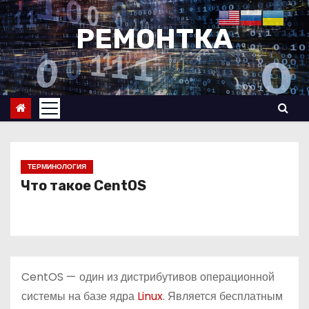
П
е
РЕМОНТКА
р
е
й
т
и
к
с
ТЕРМИНОЛОГИЯ
о
Что такое CentOS
д
е
р
ж
CentOS
—
один из дистрибутивов операционной
и
системы на базе ядра
Linux
. Является бесплатным
м