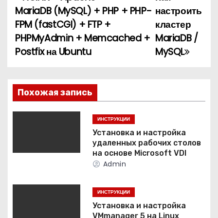
Н
MariaDB (MySQL) + PHP + PHP-
настроить
а
FPM (fastCGI) + FTP +
кластер
PHPMyAdmin + Memcached +
MariaDB /
в
Postfix на Ubuntu
MySQL
и
г
Похожая запись
а
ц
ИНСТРУКЦИИ
Установка и настройка
и
удаленных рабочих столов
на основе Microsoft VDI
я
Admin
п
ИНСТРУКЦИИ
о
Установка и настройка
VMmanager 5 на Linux