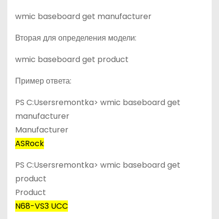
wmic baseboard get manufacturer
Вторая для определения модели:
wmic baseboard get product
Пример ответа:
PS C:Usersremontka> wmic baseboard get
manufacturer
Manufacturer
ASRock
PS C:Usersremontka> wmic baseboard get
product
Product
N68-VS3 UCC