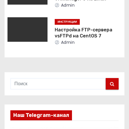
з
Admin
а
ИНСТРУКЦИИ
п
Настройка FTP-сервера
vsFTPd на CentOS 7
и
Admin
с
я
м
Наш Telegram-канал