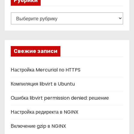
Рубрики
Р
у
б
р
и
Свежие записи
к
и
Настройка Mercurial по HTTPS
Компиляция libvirt в Ubuntu
Ошибка libvirt permission denied: решение
Настройка редиректа в NGINX
Включение gzip в NGINX